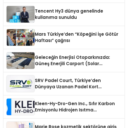
Fark Yaratıyor
Tencent Hy3 dünya genelinde
kullanıma sunuldu
Mars Türkiye’den “Köpeğini İşe Götür
Haftası” çağrısı
Geleceğin Enerjisi Otoparkınızda:
Güneş Enerjili Carport (Solar
Otopark) Nedir?
SRV Padel Court, Türkiye’den
Dünyaya Uzanan Padel Kort
Üretiminde Güvenin Adresi
Kleen-Hy-Dro-Gen Inc., Sıfır Karbon
Emisyonlu Hidrojen Isıtma
Teknolojisinde ISO ve TSSA
Düzenleyici Onaylarını Aldı
Marie Rose kozmetik sektörüne giriş