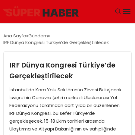
ANA SAYFA
Ana Sayfa
Gündem
IRF Dünya Kongresi Türkiye’de Gerçekleştirilecek
GÜNDEM
DÜNYA
IRF Dünya Kongresi Türkiye’de
Gerçekleştirilecek
EĞITIM
İstanbul’da Kara Yolu Sektörünün Zirvesi Buluşacak
EKONOMI
İsviçre’nin Cenevre şehri merkezli Uluslararası Yol
Federasyonu tarafından dört yılda bir düzenlenen
MAGAZIN
IRF Dünya Kongresi, bu sefer Türkiye’de
gerçekleşecek. 15-18 Ekim tarihleri arasında
SAĞLIK
Ulaştırma ve Altyapı Bakanlığı’nın ev sahipliğinde