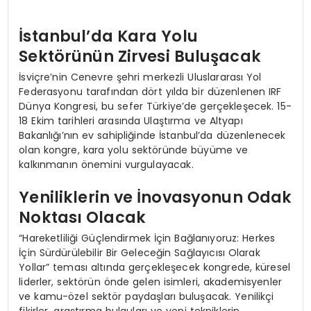
İstanbul’da Kara Yolu
Sektörünün Zirvesi Buluşacak
İsviçre’nin Cenevre şehri merkezli Uluslararası Yol
Federasyonu tarafından dört yılda bir düzenlenen IRF
Dünya Kongresi, bu sefer Türkiye’de gerçekleşecek. 15-
18 Ekim tarihleri arasında Ulaştırma ve Altyapı
Bakanlığı’nın ev sahipliğinde İstanbul’da düzenlenecek
olan kongre, kara yolu sektöründe büyüme ve
kalkınmanın önemini vurgulayacak.
Yeniliklerin ve İnovasyonun Odak
Noktası Olacak
“Hareketliliği Güçlendirmek İçin Bağlanıyoruz: Herkes
İçin Sürdürülebilir Bir Geleceğin Sağlayıcısı Olarak
Yollar” teması altında gerçekleşecek kongrede, küresel
liderler, sektörün önde gelen isimleri, akademisyenler
ve kamu-özel sektör paydaşları buluşacak. Yenilikçi
fikirler, araştırma bulguları ve yeni tekniklerin