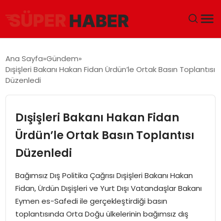
ANA SAYFA
Ana Sayfa
Gündem
Dışişleri Bakanı Hakan Fidan Ürdün’le Ortak Basın Toplantısı
GÜNDEM
Düzenledi
DÜNYA
Dışişleri Bakanı Hakan Fidan
EĞITIM
Ürdün’le Ortak Basın Toplantısı
Düzenledi
EKONOMI
Bağımsız Dış Politika Çağrısı Dışişleri Bakanı Hakan
MAGAZIN
Fidan, Ürdün Dışişleri ve Yurt Dışı Vatandaşlar Bakanı
Eymen es-Safedi ile gerçekleştirdiği basın
SAĞLIK
toplantısında Orta Doğu ülkelerinin bağımsız dış