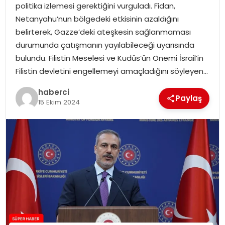
politika izlemesi gerektiğini vurguladı. Fidan,
SIYASET
Netanyahu’nun bölgedeki etkisinin azaldığını
belirterek, Gazze’deki ateşkesin sağlanmaması
SPOR
durumunda çatışmanın yayılabileceği uyarısında
bulundu. Filistin Meselesi ve Kudüs’ün Önemi İsrail’in
TEKNOLOJI
Filistin devletini engellemeyi amaçladığını söyleyen…
YAŞAM
haberci
Paylaş
15 Ekim 2024