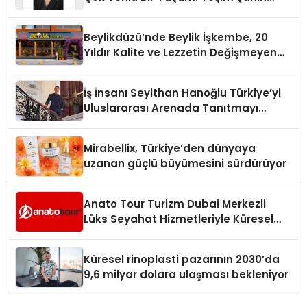
Yaman
Beylikdüzü’nde Beylik İşkembe, 20
Yıldır Kalite ve Lezzetin Değişmeyen
Adresi
İş İnsanı Seyithan Hanoğlu Türkiye’yi
Uluslararası Arenada Tanıtmayı
Hedefliyor
Mirabellix, Türkiye’den dünyaya
uzanan güçlü büyümesini sürdürüyor
Anato Tour Turizm Dubai Merkezli
Lüks Seyahat Hizmetleriyle Küresel
Turizmde Öne Çıkıyor
Küresel rinoplasti pazarının 2030’da
9,6 milyar dolara ulaşması bekleniyor