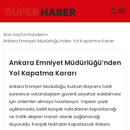
ANA SAYFA
Ana Sayfa
Gündem
Ankara Emniyet Müdürlüğü’nden Yol Kapatma Kararı
GÜNDEM
DÜNYA
Ankara Emniyet Müdürlüğü’nden
Yol Kapatma Kararı
EĞITIM
Ankara Emniyet Müdürlüğü, Kurban Bayramı tatili
EKONOMI
süresince vatandaşların güvenli seyahat edebilmesi
için önlemler almaya hazırlanıyor. Yapılan yazılı
MAGAZIN
açıklamada, belirli kavşak noktalarının kapatılacağı
ve trafik akışının transit olarak sağlanacağı
SAĞLIK
duyuruldu. Kavşak Noktaları Kapatılacak Ankara