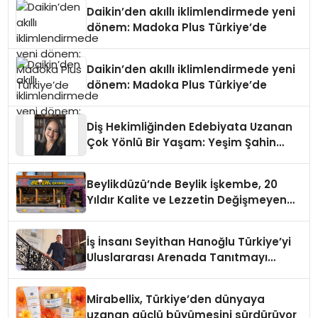
Daikin’den akıllı iklimlendirmede yeni
dönem: Madoka Plus Türkiye’de
Daikin’den akıllı iklimlendirmede yeni
dönem: Madoka Plus Türkiye’de
Diş Hekimliğinden Edebiyata Uzanan
Çok Yönlü Bir Yaşam: Yeşim Şahin
Yaman
Beylikdüzü’nde Beylik İşkembe, 20
Yıldır Kalite ve Lezzetin Değişmeyen
Adresi
İş İnsanı Seyithan Hanoğlu Türkiye’yi
Uluslararası Arenada Tanıtmayı
Hedefliyor
Mirabellix, Türkiye’den dünyaya
uzanan güçlü büyümesini sürdürüyor