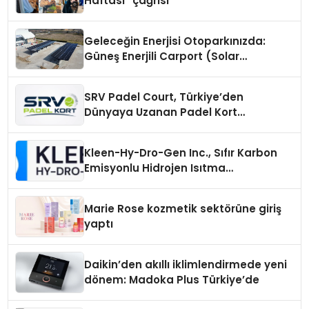
Haftası” çağrısı
Geleceğin Enerjisi Otoparkınızda:
Güneş Enerjili Carport (Solar
Otopark) Nedir?
SRV Padel Court, Türkiye’den
Dünyaya Uzanan Padel Kort
Üretiminde Güvenin Adresi
Kleen-Hy-Dro-Gen Inc., Sıfır Karbon
Emisyonlu Hidrojen Isıtma
Teknolojisinde ISO ve TSSA
Düzenleyici Onaylarını Aldı
Marie Rose kozmetik sektörüne giriş
yaptı
Daikin’den akıllı iklimlendirmede yeni
dönem: Madoka Plus Türkiye’de