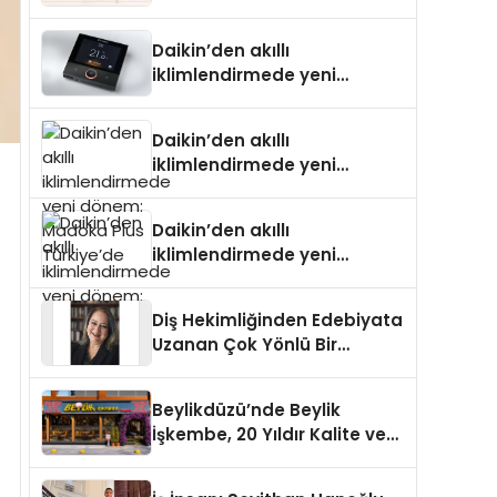
Daikin’den akıllı
iklimlendirmede yeni
dönem: Madoka Plus
Türkiye’de
Daikin’den akıllı
iklimlendirmede yeni
dönem: Madoka Plus
Türkiye’de
Daikin’den akıllı
iklimlendirmede yeni
dönem: Madoka Plus
Türkiye’de
Diş Hekimliğinden Edebiyata
Uzanan Çok Yönlü Bir
Yaşam: Yeşim Şahin Yaman
Beylikdüzü’nde Beylik
İşkembe, 20 Yıldır Kalite ve
Lezzetin Değişmeyen Adresi