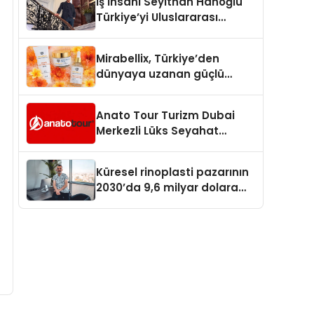
İş İnsanı Seyithan Hanoğlu
Türkiye’yi Uluslararası
Arenada Tanıtmayı
Hedefliyor
Mirabellix, Türkiye’den
dünyaya uzanan güçlü
büyümesini sürdürüyor
Anato Tour Turizm Dubai
Merkezli Lüks Seyahat
Hizmetleriyle Küresel
Turizmde Öne Çıkıyor
Küresel rinoplasti pazarının
2030’da 9,6 milyar dolara
ulaşması bekleniyor