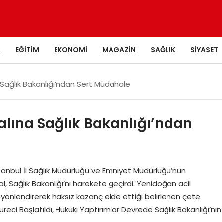
A
EĞITIM
EKONOMI
MAGAZIN
SAĞLIK
SIYASET
Sağlık Bakanlığı’ndan Sert Müdahale
lına Sağlık Bakanlığı’ndan
tanbul İl Sağlık Müdürlüğü ve Emniyet Müdürlüğü’nün
, Sağlık Bakanlığı’nı harekete geçirdi. Yenidoğan acil
yönlendirerek haksız kazanç elde ettiği belirlenen çete
 Süreci Başlatıldı, Hukuki Yaptırımlar Devrede Sağlık Bakanlığı’nın