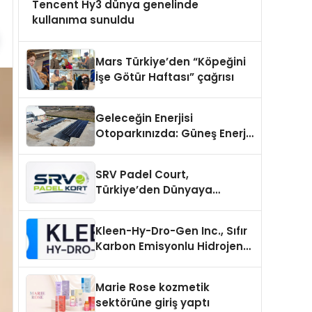
Tencent Hy3 dünya genelinde
kullanıma sunuldu
Mars Türkiye’den “Köpeğini
İşe Götür Haftası” çağrısı
Geleceğin Enerjisi
Otoparkınızda: Güneş Enerjili
Carport (Solar Otopark)
Nedir?
SRV Padel Court,
Türkiye’den Dünyaya
Uzanan Padel Kort
Üretiminde Güvenin Adresi
Kleen-Hy-Dro-Gen Inc., Sıfır
Karbon Emisyonlu Hidrojen
Isıtma Teknolojisinde ISO ve
TSSA Düzenleyici Onaylarını
Marie Rose kozmetik
Aldı
sektörüne giriş yaptı