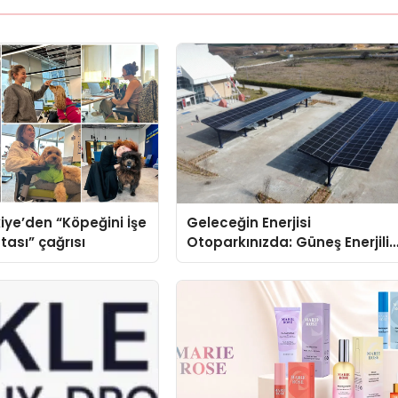
iye’den “Köpeğini İşe
Geleceğin Enerjisi
tası” çağrısı
Otoparkınızda: Güneş Enerjili
Carport (Solar Otopark)
Nedir?