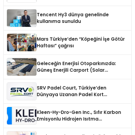
Fark Yaratıyor
Tencent Hy3 dünya genelinde
kullanıma sunuldu
Mars Türkiye’den “Köpeğini İşe Götür
Haftası” çağrısı
Geleceğin Enerjisi Otoparkınızda:
Güneş Enerjili Carport (Solar
Otopark) Nedir?
SRV Padel Court, Türkiye’den
Dünyaya Uzanan Padel Kort
Üretiminde Güvenin Adresi
Kleen-Hy-Dro-Gen Inc., Sıfır Karbon
Emisyonlu Hidrojen Isıtma
Teknolojisinde ISO ve TSSA
Düzenleyici Onaylarını Aldı