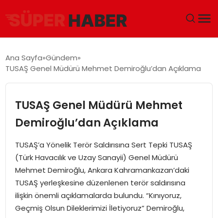
ANA SAYFA
Ana Sayfa
Gündem
TUSAŞ Genel Müdürü Mehmet Demiroğlu’dan Açıklama
GÜNDEM
DÜNYA
TUSAŞ Genel Müdürü Mehmet
Demiroğlu’dan Açıklama
EĞITIM
TUSAŞ’a Yönelik Terör Saldırısına Sert Tepki TUSAŞ
EKONOMI
(Türk Havacılık ve Uzay Sanayii) Genel Müdürü
Mehmet Demiroğlu, Ankara Kahramankazan’daki
MAGAZIN
TUSAŞ yerleşkesine düzenlenen terör saldırısına
ilişkin önemli açıklamalarda bulundu. “Kınıyoruz,
SAĞLIK
Geçmiş Olsun Dileklerimizi İletiyoruz” Demiroğlu,