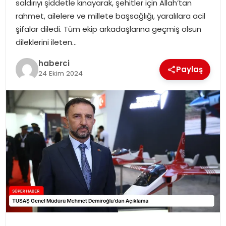
saldırıyı şiddetle kınayarak, şehitler için Allah’tan
SIYASET
rahmet, ailelere ve millete başsağlığı, yaralılara acil
şifalar diledi. Tüm ekip arkadaşlarına geçmiş olsun
SPOR
dileklerini ileten…
TEKNOLOJI
haberci
Paylaş
24 Ekim 2024
YAŞAM