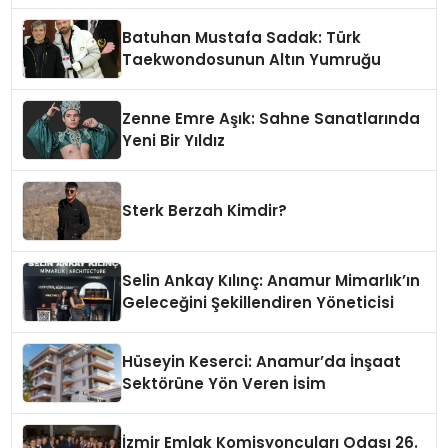
Batuhan Mustafa Sadak: Türk
Taekwondosunun Altın Yumruğu
Zenne Emre Aşık: Sahne Sanatlarında
Yeni Bir Yıldız
Sterk Berzah Kimdir?
Selin Ankay Kılınç: Anamur Mimarlık’ın
Geleceğini Şekillendiren Yöneticisi
Hüseyin Keserci: Anamur’da İnşaat
Sektörüne Yön Veren İsim
İzmir Emlak Komisyoncuları Odası 26.