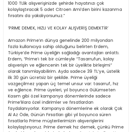
1000 TLlik alışverişinizde şehirde hayatınızı çok
kolaylaştıracak 5 adet Citroen Ami’den birini kazanma
fırsatını da yakalıyorsunuz.”
‘PRIME DEMEK, HIZLI VE KOLAY ALIŞVERİŞ DEMEKTİR’
Amazon Prime’ın dünya genelinde 200 milyondan
fazla kullanıcıya sahip olduğunu belirten Erdem,
Türkiye’de Prime üyeliğin sağladığı avantajları anlattı.
Erdem, “Prime’ı tek bir cümleyle “Tasarrufun, kolay
alışverişin ve eğlencenin tek bir üyelikte birleşimi”
olarak tanımlayabilirim. Ayda sadece 39 TL’ye, üstelik
ilk 30 gün ücretsiz bir şekilde. Prime üyeliği
vazgeçilmez yapan üç temel unsur var: tasarruf, hız
ve eğlence. Prime üyeleri, yıl boyunca Gülümseten
Kasım gibi özel kampanya dönemlerinde sadece
Prime’lılara özel indirimler ve fırsatlardan
faydalanıyorlar. Kampanya dönemlerine ek olarak Çok
Al Az Öde, Günün Fırsatları gibi yıl boyunca süren
fırsatlarla Prime müşterilerimizin alışverişlerini
kolaylaştırıyoruz. Prime demek hız demek, çünkü Prime