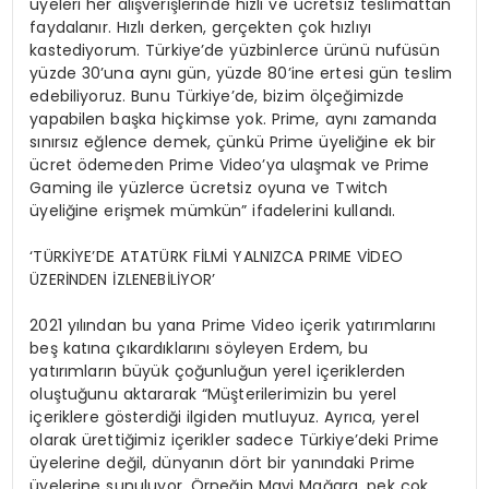
üyeleri her alışverişlerinde hızlı ve ücretsiz teslimattan
faydalanır. Hızlı derken, gerçekten çok hızlıyı
kastediyorum. Türkiye’de yüzbinlerce ürünü nufüsün
yüzde 30’una aynı gün, yüzde 80’ine ertesi gün teslim
edebiliyoruz. Bunu Türkiye’de, bizim ölçeğimizde
yapabilen başka hiçkimse yok. Prime, aynı zamanda
sınırsız eğlence demek, çünkü Prime üyeliğine ek bir
ücret ödemeden Prime Video’ya ulaşmak ve Prime
Gaming ile yüzlerce ücretsiz oyuna ve Twitch
üyeliğine erişmek mümkün” ifadelerini kullandı.
‘TÜRKİYE’DE ATATÜRK FİLMİ YALNIZCA PRIME VİDEO
ÜZERİNDEN İZLENEBİLİYOR’
2021 yılından bu yana Prime Video içerik yatırımlarını
beş katına çıkardıklarını söyleyen Erdem, bu
yatırımların büyük çoğunluğun yerel içeriklerden
oluştuğunu aktararak “Müşterilerimizin bu yerel
içeriklere gösterdiği ilgiden mutluyuz. Ayrıca, yerel
olarak ürettiğimiz içerikler sadece Türkiye’deki Prime
üyelerine değil, dünyanın dört bir yanındaki Prime
üyelerine sunuluyor. Örneğin Mavi Mağara, pek çok