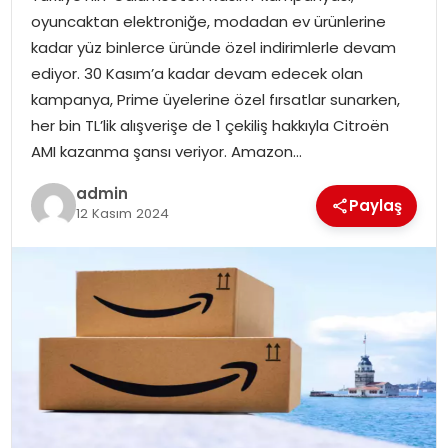
SIYASET
oyuncaktan elektroniğe, modadan ev ürünlerine
kadar yüz binlerce üründe özel indirimlerle devam
SPOR
ediyor. 30 Kasım’a kadar devam edecek olan
kampanya, Prime üyelerine özel fırsatlar sunarken,
TEKNOLOJI
her bin TL’lik alışverişe de 1 çekiliş hakkıyla Citroën
AMI kazanma şansı veriyor. Amazon…
YAŞAM
admin
Paylaş
12 Kasım 2024