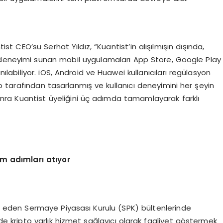
st CEO’su Serhat Yıldız, “Kuantist’in alışılmışın dışında,
tım deneyimi sunan mobil uygulamaları App Store, Google Play
ılabiliyor. iOS, Android ve Huawei kullanıcıları regülasyon
kip tarafından tasarlanmış ve kullanıcı deneyimini her şeyin
ra Kuantist üyeliğini üç adımda tamamlayarak farklı
m adımları atıyor
eden Sermaye Piyasası Kurulu (SPK) bültenlerinde
de kripto varlık hizmet sağlayıcı olarak faaliyet göstermek