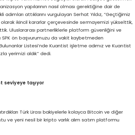
rganizasyon yapılarının nasıl olması gerektiğine dair de
li adımları attıklarını vurgulayan Serhat Yıldız, “Geçtiğimiz
t olarak ikincil kararlar çerçevesinde sermayemizi yükselttik,
ik. Uluslararası partnerliklerle platform güvenliğini ve
yrıca SPK ön başvurumuzu da vakit kaybetmeden
 Bulunanlar Listesi’nde Kuantist işletme adımız ve Kuantist
la yerimizi aldık” dedi.
st seviyeye taşıyor
ırdıkları Türk Lirası bakiyelerle kolayca Bitcoin ve diğer
ostu ve yeni nesil bir kripto varlık alım satım platformu