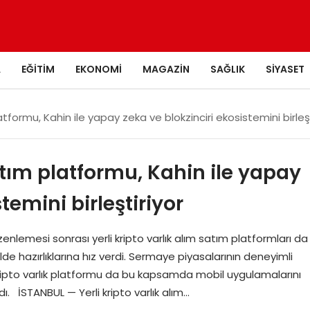
A
EĞITIM
EKONOMI
MAGAZIN
SAĞLIK
SIYASET
latformu, Kahin ile yapay zeka ve blokzinciri ekosistemini birleş
satım platformu, Kahin ile yapay
temini birleştiriyor
enlemesi sonrası yerli kripto varlık alım satım platformları da
de hazırlıklarına hız verdi. Sermaye piyasalarının deneyimli
l kripto varlık platformu da bu kapsamda mobil uygulamalarını
. İSTANBUL — Yerli kripto varlık alım…