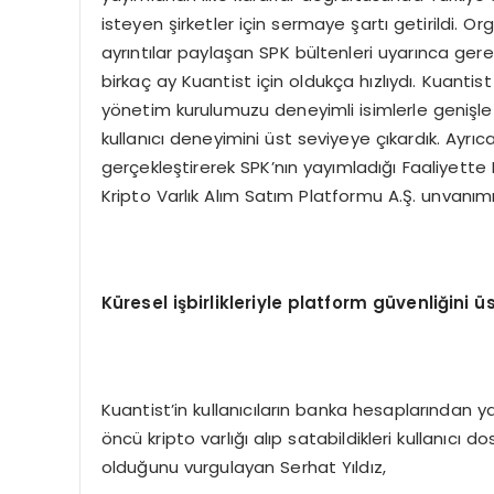
isteyen şirketler için sermaye şartı getirildi. O
ayrıntılar paylaşan SPK bültenleri uyarınca gerek
birkaç ay Kuantist için oldukça hızlıydı. Kuantis
yönetim kurulumuzu deneyimli isimlerle genişlett
kullanıcı deneyimini üst seviyeye çıkardık. A
gerçekleştirerek SPK’nın yayımladığı Faaliyette
Kripto Varlık Alım Satım Platformu A.Ş. unvanımız
Küresel işbirlikleriyle platform güvenliğini ü
Kuantist’in kullanıcıların banka hesaplarından yat
öncü kripto varlığı alıp satabildikleri kullanıcı d
olduğunu vurgulayan Serhat Yıldız,