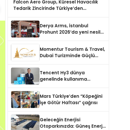
Falcon Aero Group, Küresel Havacılık
Tedarik Zincirinde Türkiye’den
Dünyaya Açılıyor
Derya Arms, İstanbul
Prohunt 2026’da yeni nesil
ürünlerini ve global marka
vizyonunu sergiledi
Momentur Tourism & Travel,
Dubai Turizminde Güçlü
Operasyon Ağıyla Fark
Yaratıyor
Tencent Hy3 dünya
genelinde kullanıma
sunuldu
Mars Türkiye’den “Köpeğini
İşe Götür Haftası” çağrısı
Geleceğin Enerjisi
Otoparkınızda: Güneş Enerjili