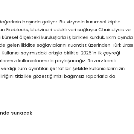
 değerlerin başında geliyor. Bu vizyonla kurumsal kripto
 Fireblocks, blokzinciri odaklı veri sağlayıcı Chainalysis ve
üresel ölçekteki kuruluşlarla iş birlikleri kurduk. Ekim ayında
gelen likidite sağlayıcılarını Kuantist üzerinden Türk Lirası
ullanıcı sayımızdaki artışla birlikte, 2025’in ilk çeyreği
arımızı kullanıcılarımızla paylaşacağız. Rezerv kanıtı
rdiği tüm ayrıntıları şeffaf bir şekilde kullanıcılarımızın
rliğini titizlikle gözettiğimizi bağımsız raporlarla da
ısında sunacak