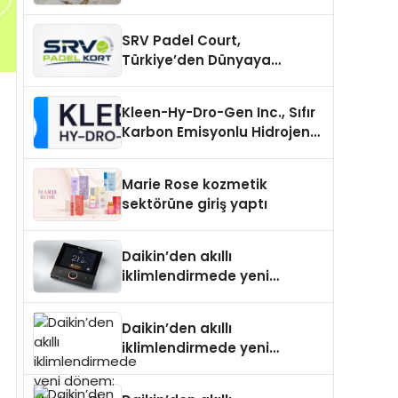
Carport (Solar Otopark)
Nedir?
SRV Padel Court,
Türkiye’den Dünyaya
Uzanan Padel Kort
Üretiminde Güvenin Adresi
Kleen-Hy-Dro-Gen Inc., Sıfır
Karbon Emisyonlu Hidrojen
Isıtma Teknolojisinde ISO ve
TSSA Düzenleyici Onaylarını
Marie Rose kozmetik
Aldı
sektörüne giriş yaptı
Daikin’den akıllı
iklimlendirmede yeni
dönem: Madoka Plus
Türkiye’de
Daikin’den akıllı
iklimlendirmede yeni
dönem: Madoka Plus
Türkiye’de