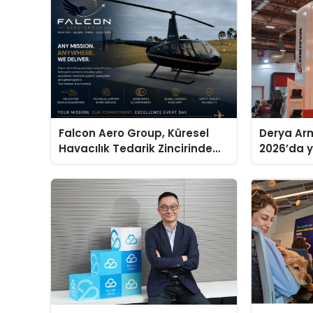
Falcon Aero Group, Küresel
Derya Arm
Havacılık Tedarik Zincirinde
2026’da ye
Türkiye’den Dünyaya Açılıyor
global m
sergiledi