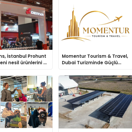
s, İstanbul Prohunt
Momentur Tourism & Travel,
ni nesil ürünlerini ve
Dubai Turizminde Güçlü
arka vizyonunu
Operasyon Ağıyla Fark
Yaratıyor