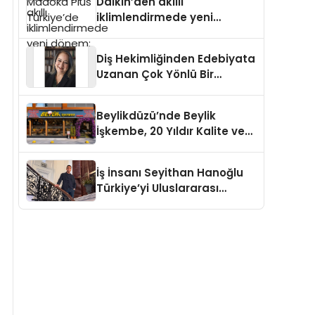
Daikin’den akıllı
iklimlendirmede yeni
dönem: Madoka Plus
Türkiye’de
Diş Hekimliğinden Edebiyata
Uzanan Çok Yönlü Bir
Yaşam: Yeşim Şahin Yaman
Beylikdüzü’nde Beylik
İşkembe, 20 Yıldır Kalite ve
Lezzetin Değişmeyen Adresi
İş İnsanı Seyithan Hanoğlu
Türkiye’yi Uluslararası
Arenada Tanıtmayı
Hedefliyor