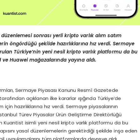
 düzenlemesi sonrası yerli kripto varlık alım satım
erin öngördüğü şekilde hazırlıklarına hız verdi. Sermaye
rulan Türkiye’nin yeni nesil kripto varlık platformu da bu
id ve Huawei ma
ğazalarında yayına aldı.
atformları, Sermaye Piyasası Kanunu Resmî Gazetede
rafından açıklanan ilke kararlar ışığında Türkiye’de
çin hazırlıklarına hız verdi. Sermaye piyasalarının
 İstanbul Türev Piyasalar Ürün Geliştirme Direktörlüğü
 Kuantist isimli yeni nesil kripto varlık platformu da bu
ısını yasal düzenlemelerin gerektirdiği şekilde inşa eden
obil uygulamalarını tüm platformlarda devreye aldı.