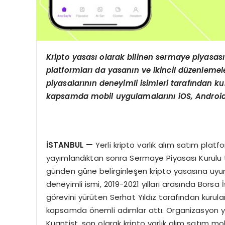
Kripto yasası olarak bilinen sermaye piyasası
platformları da yasanın ve ikincil düzenlemel
piyasalarının deneyimli isimleri tarafından ku
kapsamda mobil uygulamalarını
iOS, Andro
İSTANBUL —
Yerli kripto varlık alım satım pl
yayımlandıktan sonra Sermaye Piyasası Kurulu ta
günden güne belirginleşen kripto yasasına uyum i
deneyimli ismi, 2019-2021 yılları arasında Borsa
görevini yürüten Serhat Yıldız tarafından kurulan
kapsamda önemli adımlar attı. Organizasyon yap
Kuantist, son olarak kripto varlık alım satım m