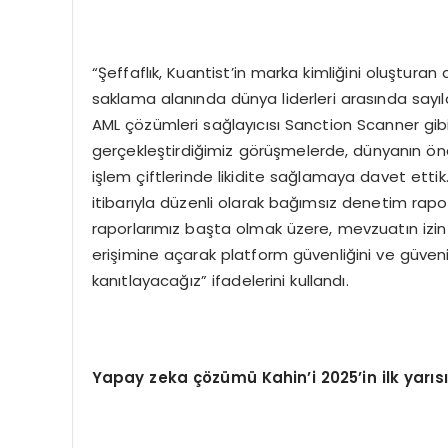
“Şeffaflık, Kuantist’in marka kimliğini oluşturan
saklama alanında dünya liderleri arasında sayılan
AML çözümleri sağlayıcısı Sanction Scanner gibi k
gerçekleştirdiğimiz görüşmelerde, dünyanın önde 
işlem çiftlerinde likidite sağlamaya davet ettik. K
itibarıyla düzenli olarak bağımsız denetim raporl
raporlarımız başta olmak üzere, mevzuatın izin ve
erişimine açarak platform güvenliğini ve güvenili
kanıtlayacağız” ifadelerini kullandı.
Yapay zeka çözümü Kahin’i 2025’in ilk yar