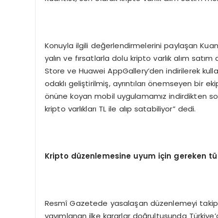
Konuyla ilgili değerlendirmelerini paylaşan Kuanti
yalın ve fırsatlarla dolu kripto varlık alım sa
Store ve Huawei AppGallery’den indirilerek kullan
odaklı geliştirilmiş, ayrıntıları önemseyen bir e
önüne koyan mobil uygulamamız indirdikten son
kripto varlıkları TL ile alıp satabiliyor” dedi.
Kripto düzenlemesine uyum için gereken tü
Resmî Gazetede yasalaşan düzenlemeyi takip 
yayımlanan ilke kararlar doğrultusunda Türkiye’