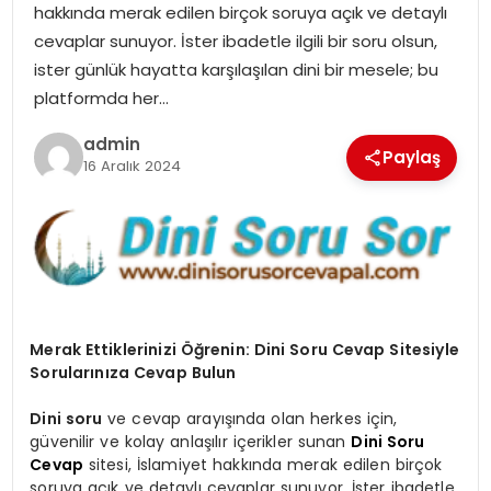
hakkında merak edilen birçok soruya açık ve detaylı
SIYASET
cevaplar sunuyor. İster ibadetle ilgili bir soru olsun,
ister günlük hayatta karşılaşılan dini bir mesele; bu
SPOR
platformda her…
TEKNOLOJI
admin
Paylaş
16 Aralık 2024
YAŞAM
Merak Ettiklerinizi Öğrenin: Dini Soru Cevap Sitesiyle
Sorularınıza Cevap Bulun
Dini soru
ve cevap arayışında olan herkes için,
güvenilir ve kolay anlaşılır içerikler sunan
Dini Soru
Cevap
sitesi, İslamiyet hakkında merak edilen birçok
soruya açık ve detaylı cevaplar sunuyor. İster ibadetle