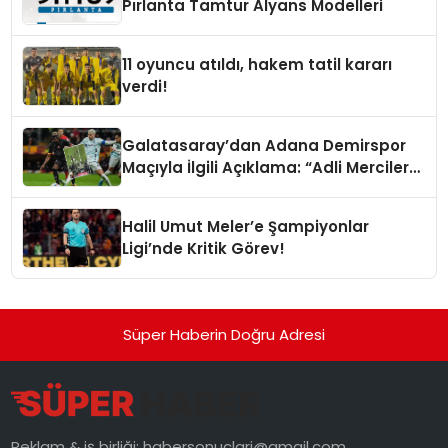
Pırlanta Tamtur Alyans Modelleri
11 oyuncu atıldı, hakem tatil kararı
verdi!
Galatasaray’dan Adana Demirspor
Maçıyla İlgili Açıklama: “Adli Mercilere
Başvuru Yapıldı”
Halil Umut Meler’e Şampiyonlar
Ligi’nde Kritik Görev!
Süper Haberin Doğru Adresi
Reklam & iş birliği:
habersonuclari@gmail.com