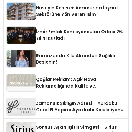
Hüseyin Keserci: Anamur’da İnşaat
Sektörüne Yön Veren İsim
İzmir Emlak Komisyoncuları Odası 26.
Yılını Kutladı
Ramazanda Kilo Almadan Sağlıklı
Beslenin!
Çağlar Reklam: Açık Hava
Reklamcılığında Kalite ve
İnovasyonun Öncüsü
Zamansız Şıklığın Adresi – Yurdakul
Gürol El Yapımı Ayakkabı Koleksiyonu
Sonsuz Aşkın Işıltılı Simgesi – Sirius