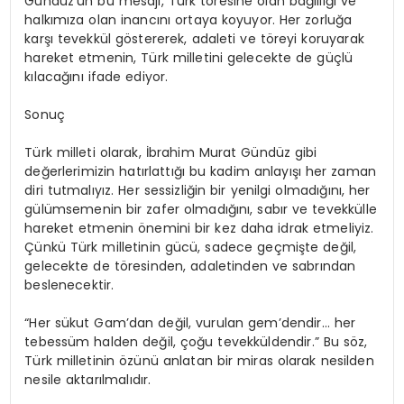
Gündüz’ün bu mesajı, Türk töresine olan bağlılığı ve
halkımıza olan inancını ortaya koyuyor. Her zorluğa
karşı tevekkül göstererek, adaleti ve töreyi koruyarak
hareket etmenin, Türk milletini gelecekte de güçlü
kılacağını ifade ediyor.
Sonuç
Türk milleti olarak, İbrahim Murat Gündüz gibi
değerlerimizin hatırlattığı bu kadim anlayışı her zaman
diri tutmalıyız. Her sessizliğin bir yenilgi olmadığını, her
gülümsemenin bir zafer olmadığını, sabır ve tevekkülle
hareket etmenin önemini bir kez daha idrak etmeliyiz.
Çünkü Türk milletinin gücü, sadece geçmişte değil,
gelecekte de töresinden, adaletinden ve sabrından
beslenecektir.
“Her sükut Gam’dan değil, vurulan gem’dendir… her
tebessüm halden değil, çoğu tevekküldendir.” Bu söz,
Türk milletinin özünü anlatan bir miras olarak nesilden
nesile aktarılmalıdır.