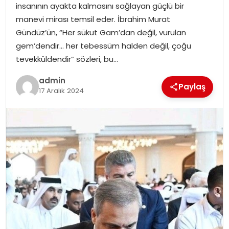
insanının ayakta kalmasını sağlayan güçlü bir
SIYASET
manevi mirası temsil eder. İbrahim Murat
Gündüz’ün, “Her sükut Gam’dan değil, vurulan
SPOR
gem’dendir… her tebessüm halden değil, çoğu
tevekküldendir” sözleri, bu…
TEKNOLOJI
admin
Paylaş
YAŞAM
17 Aralık 2024