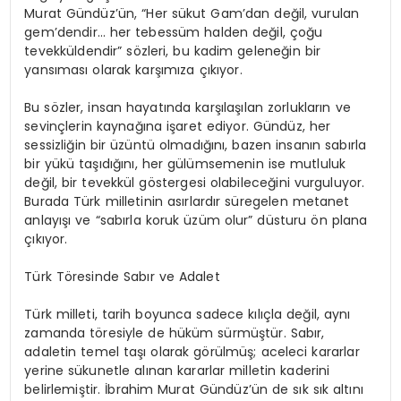
Murat Gündüz’ün, “Her sükut Gam’dan değil, vurulan
gem’dendir… her tebessüm halden değil, çoğu
tevekküldendir” sözleri, bu kadim geleneğin bir
yansıması olarak karşımıza çıkıyor.
Bu sözler, insan hayatında karşılaşılan zorlukların ve
sevinçlerin kaynağına işaret ediyor. Gündüz, her
sessizliğin bir üzüntü olmadığını, bazen insanın sabırla
bir yükü taşıdığını, her gülümsemenin ise mutluluk
değil, bir tevekkül göstergesi olabileceğini vurguluyor.
Burada Türk milletinin asırlardır süregelen metanet
anlayışı ve “sabırla koruk üzüm olur” düsturu ön plana
çıkıyor.
Türk Töresinde Sabır ve Adalet
Türk milleti, tarih boyunca sadece kılıçla değil, aynı
zamanda töresiyle de hüküm sürmüştür. Sabır,
adaletin temel taşı olarak görülmüş; aceleci kararlar
yerine sükunetle alınan kararlar milletin kaderini
belirlemiştir. İbrahim Murat Gündüz’ün de sık sık altını