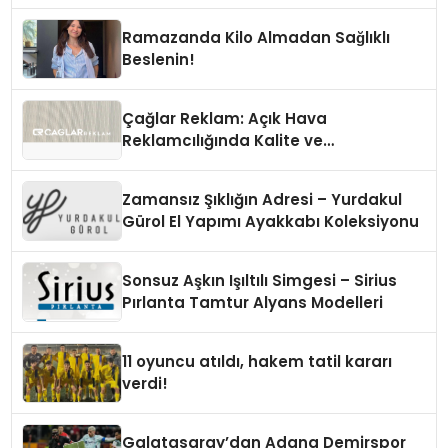
Ramazanda Kilo Almadan Sağlıklı
Beslenin!
Çağlar Reklam: Açık Hava
Reklamcılığında Kalite ve
İnovasyonun Öncüsü
Zamansız Şıklığın Adresi – Yurdakul
Gürol El Yapımı Ayakkabı Koleksiyonu
Sonsuz Aşkın Işıltılı Simgesi – Sirius
Pırlanta Tamtur Alyans Modelleri
11 oyuncu atıldı, hakem tatil kararı
verdi!
Galatasaray’dan Adana Demirspor