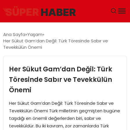
ANA SAYFA
Ana Sayfa
Yaşam
Her Sükut Gam’dan Değil: Türk Töresinde Sabır ve
GÜNDEM
Tevekkülün Önemi
DÜNYA
Her Sükut Gam’dan Değil: Türk
EĞITIM
Töresinde Sabır ve Tevekkülün
Önemi
EKONOMI
Her Sükut Gam’dan Değil: Türk Töresinde Sabır ve
MAGAZIN
Tevekkülün Önemi Türk milletinin geçmişten bugüne
taşıdığı en önemli değerlerden biri, sabır ve
SAĞLIK
tevekküldür. Bu iki kavram, zor zamanlarda Türk