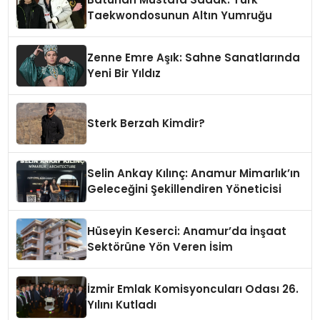
Taekwondosunun Altın Yumruğu
Zenne Emre Aşık: Sahne Sanatlarında
Yeni Bir Yıldız
Sterk Berzah Kimdir?
Selin Ankay Kılınç: Anamur Mimarlık’ın
Geleceğini Şekillendiren Yöneticisi
Hüseyin Keserci: Anamur’da İnşaat
Sektörüne Yön Veren İsim
İzmir Emlak Komisyoncuları Odası 26.
Yılını Kutladı