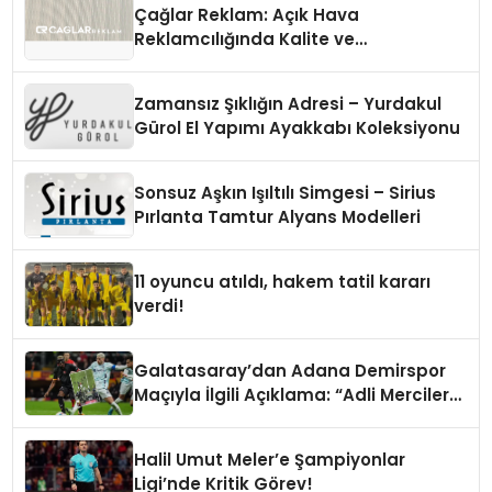
Çağlar Reklam: Açık Hava
Reklamcılığında Kalite ve
İnovasyonun Öncüsü
Zamansız Şıklığın Adresi – Yurdakul
Gürol El Yapımı Ayakkabı Koleksiyonu
Sonsuz Aşkın Işıltılı Simgesi – Sirius
Pırlanta Tamtur Alyans Modelleri
11 oyuncu atıldı, hakem tatil kararı
verdi!
Galatasaray’dan Adana Demirspor
Maçıyla İlgili Açıklama: “Adli Mercilere
Başvuru Yapıldı”
Halil Umut Meler’e Şampiyonlar
Ligi’nde Kritik Görev!