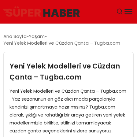
ANA SAYFA
Ana Sayfa
Yaşam
Yeni Yelek Modelleri ve Cüzdan Çanta – Tugba.com
GÜNDEM
DÜNYA
Yeni Yelek Modelleri ve Cüzdan
Çanta – Tugba.com
EĞITIM
Yeni Yelek Modelleri ve Cüzdan Çanta – Tugba.com
EKONOMI
Yaz sezonunun en göz alıcı moda parçalarıyla
kendinizi şımartmaya hazır mısınız? Tugba.com
MAGAZIN
olarak, şıklığı ve rahatlığı bir araya getiren yeni yelek
modellerimizle birlikte, stilinizi tamamlayacak
SAĞLIK
cüzdan çanta seçeneklerini sizlere sunuyoruz.