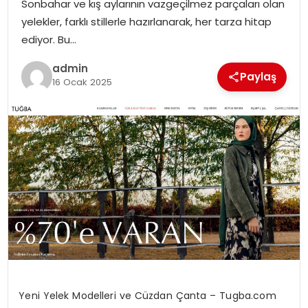
Sonbahar ve kış aylarının vazgeçilmez parçaları olan
SIYASET
yelekler, farklı stillerle hazırlanarak, her tarza hitap
ediyor. Bu…
SPOR
admin
Paylaş
16 Ocak 2025
TEKNOLOJI
YAŞAM
Yeni Yelek Modelleri ve Cüzdan Çanta – Tugba.com