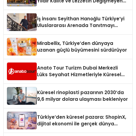
Yıldır Kalite ve Lezzetin Değişmeyen
Adresi
İş İnsanı Seyithan Hanoğlu Türkiye’yi
Uluslararası Arenada Tanıtmayı
Hedefliyor
Mirabellix, Türkiye’den dünyaya
uzanan güçlü büyümesini sürdürüyor
Anato Tour Turizm Dubai Merkezli
Lüks Seyahat Hizmetleriyle Küresel
Turizmde Öne Çıkıyor
Küresel rinoplasti pazarının 2030’da
9,6 milyar dolara ulaşması bekleniyor
Türkiye’den küresel pazara: ShopinX,
dijital ekonomi ile gerçek dünya
alışverişini bir araya getirmeyi