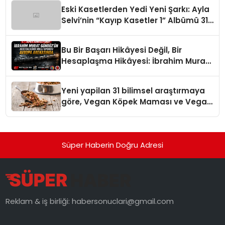
hedefliyor
Eski Kasetlerden Yedi Yeni Şarkı: Ayla
Selvi’nin “Kayıp Kasetler 1” Albümü 31
Temmuz’da Çıktı
Bu Bir Başarı Hikâyesi Değil, Bir
Hesaplaşma Hikâyesi: İbrahim Murat
Gündüz’ün Sert Çizgisi
Yeni yapilan 31 bilimsel araştırmaya
göre, Vegan Köpek Maması ve Vegan
Kedi Mamasının İyi Sindirildiğini
Ortaya Koydu
Süper Haberin Doğru Adresi
Reklam & iş birliği:
habersonuclari@gmail.com