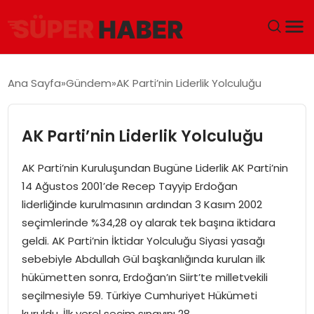
ANA SAYFA
Ana Sayfa
Gündem
AK Parti’nin Liderlik Yolculuğu
GÜNDEM
AK Parti’nin Liderlik Yolculuğu
DÜNYA
AK Parti’nin Kuruluşundan Bugüne Liderlik AK Parti’nin
EĞITIM
14 Ağustos 2001’de Recep Tayyip Erdoğan
liderliğinde kurulmasının ardından 3 Kasım 2002
EKONOMI
seçimlerinde %34,28 oy alarak tek başına iktidara
geldi. AK Parti’nin İktidar Yolculuğu Siyasi yasağı
MAGAZIN
sebebiyle Abdullah Gül başkanlığında kurulan ilk
hükümetten sonra, Erdoğan’ın Siirt’te milletvekili
SAĞLIK
seçilmesiyle 59. Türkiye Cumhuriyet Hükümeti
kuruldu. İlk yerel seçim sınavını 28…