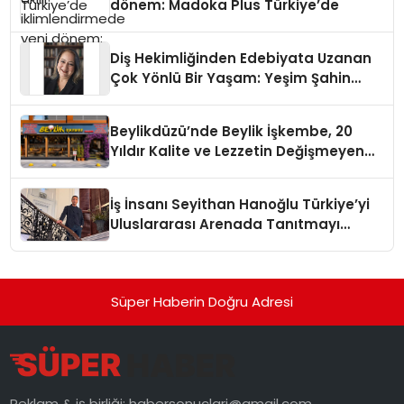
dönem: Madoka Plus Türkiye’de
Diş Hekimliğinden Edebiyata Uzanan
Çok Yönlü Bir Yaşam: Yeşim Şahin
Yaman
Beylikdüzü’nde Beylik İşkembe, 20
Yıldır Kalite ve Lezzetin Değişmeyen
Adresi
İş İnsanı Seyithan Hanoğlu Türkiye’yi
Uluslararası Arenada Tanıtmayı
Hedefliyor
Süper Haberin Doğru Adresi
Reklam & iş birliği:
habersonuclari@gmail.com