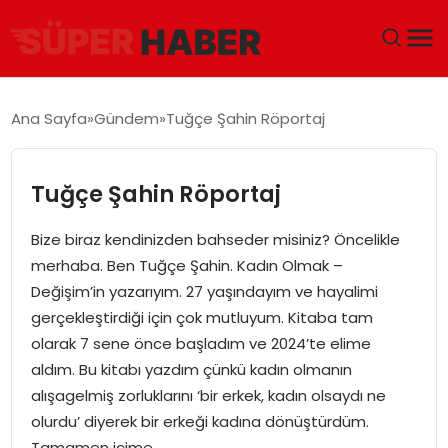
ANA SAYFA
Ana Sayfa
Gündem
Tuğçe Şahin Röportaj
GÜNDEM
Tuğçe Şahin Röportaj
DÜNYA
Bize biraz kendinizden bahseder misiniz? Öncelikle
EĞITIM
merhaba. Ben Tuğçe Şahin. Kadın Olmak –
Değişim’in yazarıyım. 27 yaşındayım ve hayalimi
EKONOMI
gerçekleştirdiği için çok mutluyum. Kitaba tam
olarak 7 sene önce başladım ve 2024’te elime
MAGAZIN
aldım. Bu kitabı yazdım çünkü kadın olmanın
alışagelmiş zorluklarını ‘bir erkek, kadın olsaydı ne
SAĞLIK
olurdu’ diyerek bir erkeği kadına dönüştürdüm.
Tamamen içime…