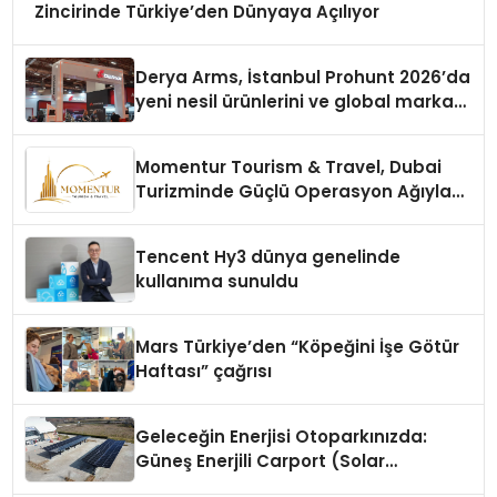
Zincirinde Türkiye’den Dünyaya Açılıyor
Derya Arms, İstanbul Prohunt 2026’da
yeni nesil ürünlerini ve global marka
vizyonunu sergiledi
Momentur Tourism & Travel, Dubai
Turizminde Güçlü Operasyon Ağıyla
Fark Yaratıyor
Tencent Hy3 dünya genelinde
kullanıma sunuldu
Mars Türkiye’den “Köpeğini İşe Götür
Haftası” çağrısı
Geleceğin Enerjisi Otoparkınızda:
Güneş Enerjili Carport (Solar
Otopark) Nedir?