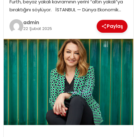
Furth, beyaz yakalı kavramının yerini “altın yakalı”ya
SIYASET
bıraktığını söylüyor. İSTANBUL — Dünya Ekonomik…
SPOR
admin
Paylaş
22 Şubat 2025
TEKNOLOJI
YAŞAM