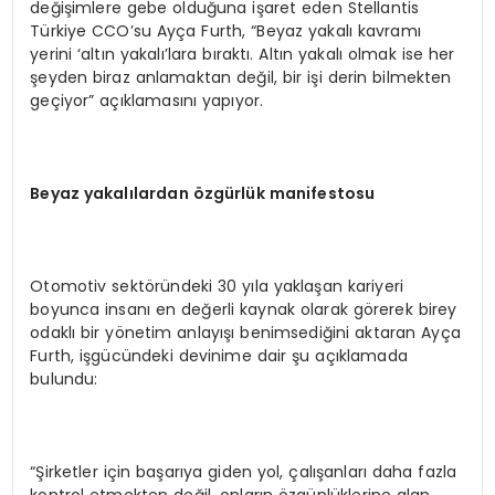
değişimlere gebe olduğuna işaret eden Stellantis
Türkiye CCO’su Ayça Furth, “Beyaz yakalı kavramı
yerini ‘altın yakalı’lara bıraktı. Altın yakalı olmak ise her
şeyden biraz anlamaktan değil, bir işi derin bilmekten
geçiyor” açıklamasını yapıyor.
Beyaz yakalılardan özgürlük manifestosu
Otomotiv sektöründeki 30 yıla yaklaşan kariyeri
boyunca insanı en değerli kaynak olarak görerek birey
odaklı bir yönetim anlayışı benimsediğini aktaran Ayça
Furth, işgücündeki devinime dair şu açıklamada
bulundu:
“Şirketler için başarıya giden yol, çalışanları daha fazla
kontrol etmekten değil, onların özgünlüklerine alan