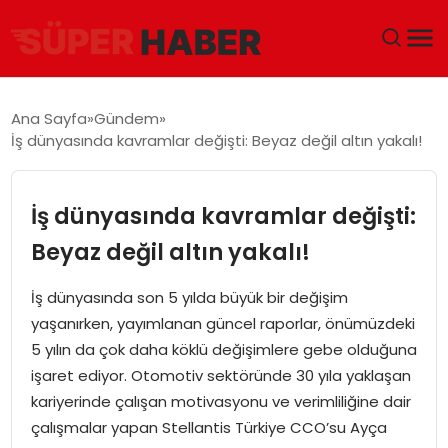
ANA SAYFA
Ana Sayfa
Gündem
İş dünyasında kavramlar değişti: Beyaz değil altın yakalı!
GÜNDEM
DÜNYA
İş dünyasında kavramlar değişti:
Beyaz değil altın yakalı!
EĞITIM
İş dünyasında son 5 yılda büyük bir değişim
EKONOMI
yaşanırken, yayımlanan güncel raporlar, önümüzdeki
5 yılın da çok daha köklü değişimlere gebe olduğuna
MAGAZIN
işaret ediyor. Otomotiv sektöründe 30 yıla yaklaşan
kariyerinde çalışan motivasyonu ve verimliliğine dair
SAĞLIK
çalışmalar yapan Stellantis Türkiye CCO’su Ayça