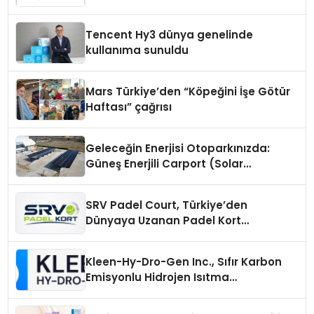
Fark Yaratıyor
Tencent Hy3 dünya genelinde
kullanıma sunuldu
Mars Türkiye’den “Köpeğini İşe Götür
Haftası” çağrısı
Geleceğin Enerjisi Otoparkınızda:
Güneş Enerjili Carport (Solar
Otopark) Nedir?
SRV Padel Court, Türkiye’den
Dünyaya Uzanan Padel Kort
Üretiminde Güvenin Adresi
Kleen-Hy-Dro-Gen Inc., Sıfır Karbon
Emisyonlu Hidrojen Isıtma
Teknolojisinde ISO ve TSSA
Düzenleyici Onaylarını Aldı