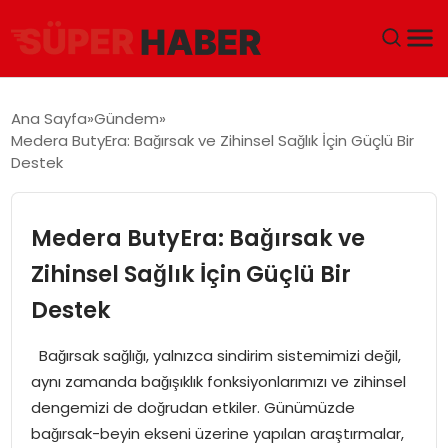
ANA SAYFA
Ana Sayfa
Gündem
Medera ButyEra: Bağırsak ve Zihinsel Sağlık İçin Güçlü Bir
GÜNDEM
Destek
DÜNYA
Medera ButyEra: Bağırsak ve
EĞITIM
Zihinsel Sağlık İçin Güçlü Bir
Destek
EKONOMI
Bağırsak sağlığı, yalnızca sindirim sistemimizi değil,
MAGAZIN
aynı zamanda bağışıklık fonksiyonlarımızı ve zihinsel
dengemizi de doğrudan etkiler. Günümüzde
SAĞLIK
bağırsak-beyin ekseni üzerine yapılan araştırmalar,