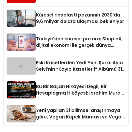
Turizmde Öne Çıkıyor
Küresel rinoplasti pazarının 2030’da
9,6 milyar dolara ulaşması bekleniyor
Türkiye’den küresel pazara: ShopinX,
dijital ekonomi ile gerçek dünya
alışverişini bir araya getirmeyi
hedefliyor
Eski Kasetlerden Yedi Yeni Şarkı: Ayla
Selvi’nin “Kayıp Kasetler 1” Albümü 31
Temmuz’da Çıktı
Bu Bir Başarı Hikâyesi Değil, Bir
Hesaplaşma Hikâyesi: İbrahim Murat
Gündüz’ün Sert Çizgisi
Yeni yapilan 31 bilimsel araştırmaya
göre, Vegan Köpek Maması ve Vegan
Kedi Mamasının İyi Sindirildiğini
Ortaya Koydu