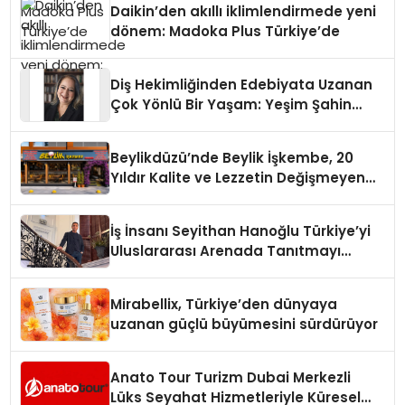
Daikin’den akıllı iklimlendirmede yeni
dönem: Madoka Plus Türkiye’de
Diş Hekimliğinden Edebiyata Uzanan
Çok Yönlü Bir Yaşam: Yeşim Şahin
Yaman
Beylikdüzü’nde Beylik İşkembe, 20
Yıldır Kalite ve Lezzetin Değişmeyen
Adresi
İş İnsanı Seyithan Hanoğlu Türkiye’yi
Uluslararası Arenada Tanıtmayı
Hedefliyor
Mirabellix, Türkiye’den dünyaya
uzanan güçlü büyümesini sürdürüyor
Anato Tour Turizm Dubai Merkezli
Lüks Seyahat Hizmetleriyle Küresel