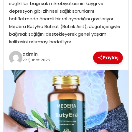
sağlıklı bir bağırsak mikrobiyotasının kaygı ve
SIYASET
depresyon gibi zihinsel sağlık sorunlarını
hafifletmede önemli bir rol oynadığını gösteriyor.
SPOR
Medera ButyEra Bütirat (Bütirik Asit), doğal içeriğiyle
bağırsak sağlığını destekleyerek genel yaşam
TEKNOLOJI
kalitesini artırmayı hedefliyor….
YAŞAM
admin
Paylaş
22 Şubat 2025