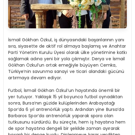
İsmail Gökhan Özkul, iş dünyasındaki başarılarının yanı
sıra, siyasette de aktif rol almaya başlamış ve Anahtar
Parti Yönetim Kurulu Üyesi olarak ülke yönetimine katkı
sağlamak adına yeni bir yola çıkmıştır. Derya ve İsmail
Gökhan Özkul’un ortak emeğiyle büyüyen Cemka,
Türkiye’nin savunma sanayi ve ticari alandaki gücünü
artırmaya devam ediyor.
Futbol, İsmail Gökhan Özkul’un hayatında önemli bir
yer tutuyor. Yaklaşık 15 yıl boyunca futbol oynadıktan
sonra, Bursa’nın güzide kulüplerinden Arabayatağı
Spor’da 6 yıl antrenörlük yaptı. Ardından yine Bursa’da
Barbaros Spor’da antrenörlük yaparak spora olan
tutkusunu sürdürdü. Bu süreçte, hem iş hayatına hem
de spor hayatına dengeli bir şekilde zaman ayırarak
başarılı bir denge kurdu. Dinlenmeye karar verdikten