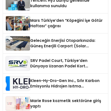
Tencent Hy3 dünya genelinde
kullanıma sunuldu
Mars Türkiye’den “Köpeğini İşe Götür
Haftası” çağrısı
Geleceğin Enerjisi Otoparkınızda:
Güneş Enerjili Carport (Solar
Otopark) Nedir?
SRV Padel Court, Türkiye’den
Dünyaya Uzanan Padel Kort
Üretiminde Güvenin Adresi
Kleen-Hy-Dro-Gen Inc., Sıfır Karbon
Emisyonlu Hidrojen Isıtma
Teknolojisinde ISO ve TSSA
Düzenleyici Onaylarını Aldı
Marie Rose kozmetik sektörüne giriş
yaptı