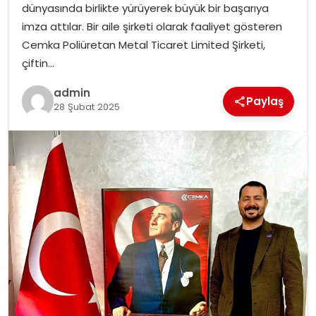
dünyasında birlikte yürüyerek büyük bir başarıya
SIYASET
imza attılar. Bir aile şirketi olarak faaliyet gösteren
Cemka Poliüretan Metal Ticaret Limited Şirketi,
SPOR
çiftin…
TEKNOLOJI
admin
Paylaş
28 Şubat 2025
YAŞAM