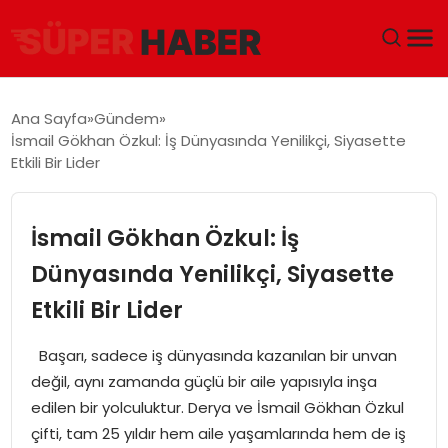
ANA SAYFA
Ana Sayfa
Gündem
İsmail Gökhan Özkul: İş Dünyasında Yenilikçi, Siyasette
GÜNDEM
Etkili Bir Lider
DÜNYA
İsmail Gökhan Özkul: İş
EĞITIM
Dünyasında Yenilikçi, Siyasette
Etkili Bir Lider
EKONOMI
Başarı, sadece iş dünyasında kazanılan bir unvan
MAGAZIN
değil, aynı zamanda güçlü bir aile yapısıyla inşa
edilen bir yolculuktur. Derya ve İsmail Gökhan Özkul
SAĞLIK
çifti, tam 25 yıldır hem aile yaşamlarında hem de iş