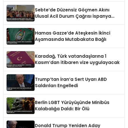
Sebte’de Düzensiz Göçmen Akını
Ulusal Acil Durum Çağrısı İspanya
Hükümeti Harekete Geçti
Hamas Gazze’de Ateşkesin İkinci
Aşamasında Mutabakata Bağlı
Karadağ, Türk vatandaşlarına 1
Kasım’dan itibaren vize uygulayacak
Trump’tan İran’a Sert Uyarı ABD
Saldırıları Engelledi
Berlin LGBT Yürüyüşünde Minibüs
Kalabalığa Daldı: Bir Ölü
Donald Trump Yeniden Aday