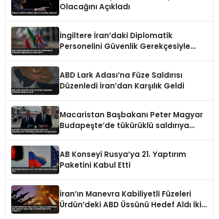
Olacağını Açıkladı
İngiltere İran’daki Diplomatik
Personelini Güvenlik Gerekçesiyle
Geri Çekti
ABD Lark Adası’na Füze Saldırısı
Düzenledi İran’dan Karşılık Geldi
Macaristan Başbakanı Peter Magyar
Budapeşte’de tükürüklü saldırıya
maruz kaldı
AB Konseyi Rusya’ya 21. Yaptırım
Paketini Kabul Etti
İran’ın Manevra Kabiliyetli Füzeleri
Ürdün’deki ABD Üssünü Hedef Aldı İki
Asker Hayatını Kaybetti