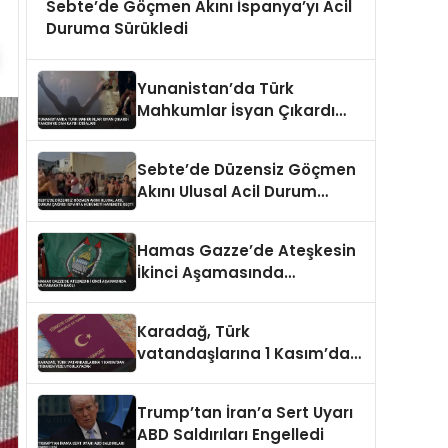
Sebte’de Göçmen Akını İspanya’yı Acil
Duruma Sürükledi
Yunanistan’da Türk
Mahkumlar İsyan Çıkardı
Yangın ve Can Kaybı
İddiaları
Sebte’de Düzensiz Göçmen
Akını Ulusal Acil Durum
Çağrısı İspanya Hükümeti
Harekete Geçti
Hamas Gazze’de Ateşkesin
İkinci Aşamasında
Mutabakata Bağlı
Karadağ, Türk
vatandaşlarına 1 Kasım’dan
itibaren vize uygulayacak
Trump’tan İran’a Sert Uyarı
ABD Saldırıları Engelledi