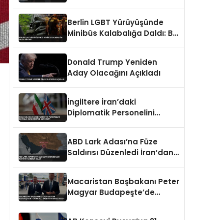
Berlin LGBT Yürüyüşünde
Minibüs Kalabalığa Daldı: Bir
Ölü
Donald Trump Yeniden
Aday Olacağını Açıkladı
İngiltere İran’daki
Diplomatik Personelini
Güvenlik Gerekçesiyle Geri
Çekti
ABD Lark Adası’na Füze
Saldırısı Düzenledi İran’dan
Karşılık Geldi
Macaristan Başbakanı Peter
Magyar Budapeşte’de
tükürüklü saldırıya maruz
kaldı