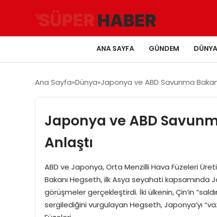
ANA SAYFA
GÜNDEM
DÜNY
Ana Sayfa
Dünya
Japonya ve ABD Savunma Bakanlar
Japonya ve ABD Savunma 
Anlaştı
ABD ve Japonya, Orta Menzilli Hava Füzeleri Ür
Bakanı Hegseth, ilk Asya seyahati kapsamında Ja
görüşmeler gerçekleştirdi. İki ülkenin, Çin’in “saldı
sergilediğini vurgulayan Hegseth, Japonya’yı “va