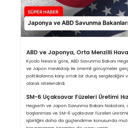
ABD ve Japonya, Orta Menzilli Hava
Kyodo News’e göre, ABD Savunma Bakanı Hegset
ve Japon mevkidaşı ile önemli görüşmeler gerçekle
politikalarına karşı ortak bir duruş sergilediği
olarak nitelendirdi.
SM-6 Uçaksavar Füzeleri Üretimi Hız
Hegseth ve Japon Savunma Bakanı Nakatani, ort
başlanması ve SM-6 uçaksavar füzeleri üretiminin
işbirliğini daha da güçlendirme konusunda mutab
korunmasının önemine de vurgu yaptı.