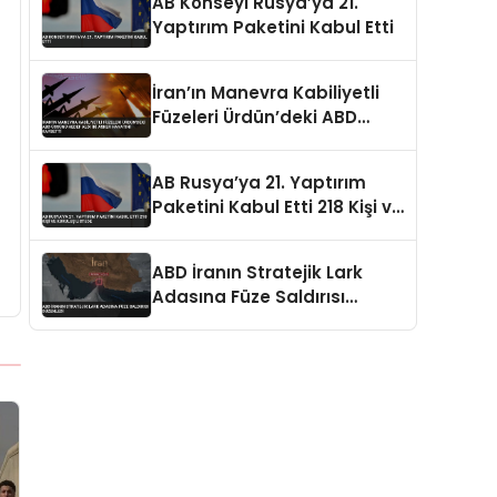
AB Konseyi Rusya’ya 21.
Yaptırım Paketini Kabul Etti
İran’ın Manevra Kabiliyetli
Füzeleri Ürdün’deki ABD
Üssünü Hedef Aldı İki Asker
Hayatını Kaybetti
AB Rusya’ya 21. Yaptırım
Paketini Kabul Etti 218 Kişi ve
Kuruluş Listede
ABD İranın Stratejik Lark
Adasına Füze Saldırısı
Düzenledi