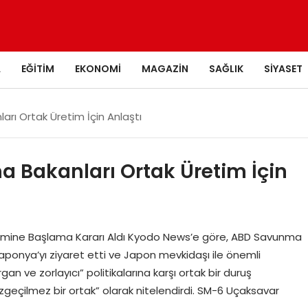
A
EĞITIM
EKONOMI
MAGAZIN
SAĞLIK
SIYASET
ı Ortak Üretim İçin Anlaştı
Bakanları Ortak Üretim İçin
etimine Başlama Kararı Aldı Kyodo News’e göre, ABD Savunma
ponya’yı ziyaret etti ve Japon mevkidaşı ile önemli
rgan ve zorlayıcı” politikalarına karşı ortak bir duruş
zgeçilmez bir ortak” olarak nitelendirdi. SM-6 Uçaksavar