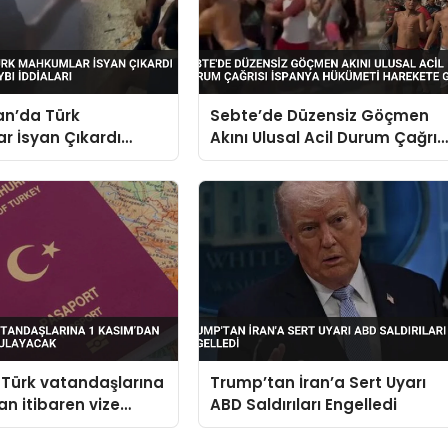
an’da Türk
Sebte’de Düzensiz Göçmen
r İsyan Çıkardı
Akını Ulusal Acil Durum Çağrıs
 Can Kaybı İddiaları
İspanya Hükümeti Harekete
Geçti
 Türk vatandaşlarına
Trump’tan İran’a Sert Uyarı
an itibaren vize
ABD Saldırıları Engelledi
cak