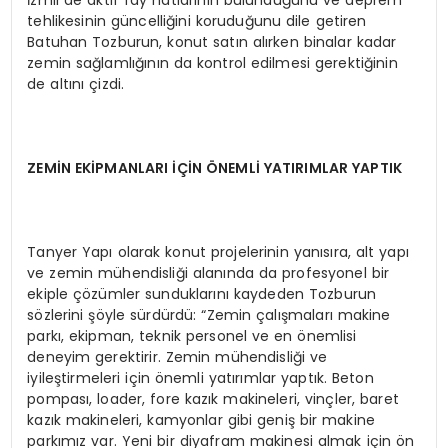
İzmir’de aktif fay hatlarının bulunduğunu ve deprem
tehlikesinin güncelliğini koruduğunu dile getiren
Batuhan Tozburun, konut satın alırken binalar kadar
zemin sağlamlığının da kontrol edilmesi gerektiğinin
de altını çizdi.
ZEMİN EKİPMANLARI İÇİN ÖNEMLİ YATIRIMLAR YAPTIK
Tanyer Yapı olarak konut projelerinin yanısıra, alt yapı
ve zemin mühendisliği alanında da profesyonel bir
ekiple çözümler sunduklarını kaydeden Tozburun
sözlerini şöyle sürdürdü: “Zemin çalışmaları makine
parkı, ekipman, teknik personel ve en önemlisi
deneyim gerektirir. Zemin mühendisliği ve
iyileştirmeleri için önemli yatırımlar yaptık. Beton
pompası, loader, fore kazık makineleri, vinçler, baret
kazık makineleri, kamyonlar gibi geniş bir makine
parkımız var. Yeni bir diyafram makinesi almak için ön