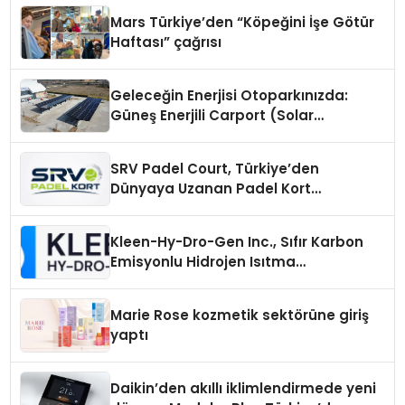
Mars Türkiye’den “Köpeğini İşe Götür
Haftası” çağrısı
Geleceğin Enerjisi Otoparkınızda:
Güneş Enerjili Carport (Solar
Otopark) Nedir?
SRV Padel Court, Türkiye’den
Dünyaya Uzanan Padel Kort
Üretiminde Güvenin Adresi
Kleen-Hy-Dro-Gen Inc., Sıfır Karbon
Emisyonlu Hidrojen Isıtma
Teknolojisinde ISO ve TSSA
Düzenleyici Onaylarını Aldı
Marie Rose kozmetik sektörüne giriş
yaptı
Daikin’den akıllı iklimlendirmede yeni