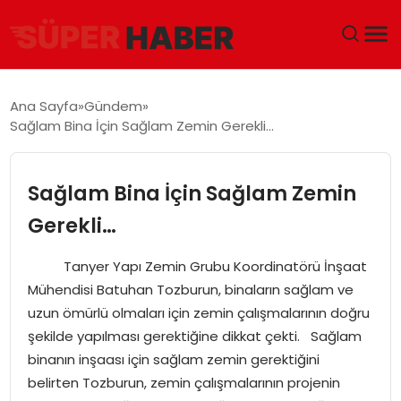
ANA SAYFA
Ana Sayfa
Gündem
Sağlam Bina İçin Sağlam Zemin Gerekli…
GÜNDEM
DÜNYA
Sağlam Bina İçin Sağlam Zemin
Gerekli…
EĞITIM
Tanyer Yapı Zemin Grubu Koordinatörü İnşaat
EKONOMI
Mühendisi Batuhan Tozburun, binaların sağlam ve
uzun ömürlü olmaları için zemin çalışmalarının doğru
MAGAZIN
şekilde yapılması gerektiğine dikkat çekti. Sağlam
binanın inşaası için sağlam zemin gerektiğini
SAĞLIK
belirten Tozburun, zemin çalışmalarının projenin