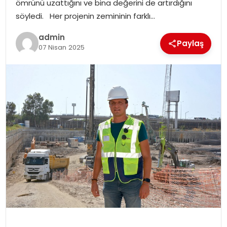
ömrünü uzattığını ve bina değerini de artırdığını
SIYASET
söyledi. Her projenin zemininin farklı…
SPOR
admin
Paylaş
07 Nisan 2025
TEKNOLOJI
YAŞAM