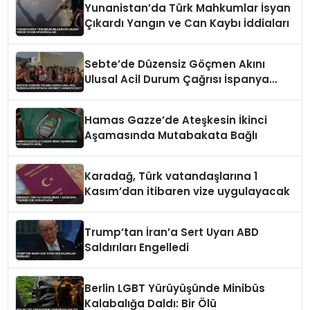
Yunanistan’da Türk Mahkumlar İsyan
Çıkardı Yangın ve Can Kaybı İddiaları
Sebte’de Düzensiz Göçmen Akını
Ulusal Acil Durum Çağrısı İspanya
Hükümeti Harekete Geçti
Hamas Gazze’de Ateşkesin İkinci
Aşamasında Mutabakata Bağlı
Karadağ, Türk vatandaşlarına 1
Kasım’dan itibaren vize uygulayacak
Trump’tan İran’a Sert Uyarı ABD
Saldırıları Engelledi
Berlin LGBT Yürüyüşünde Minibüs
Kalabalığa Daldı: Bir Ölü