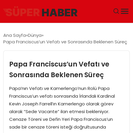
ANA SAYFA
Ana Sayfa
Dünya
Papa Franciscus’un Vefatı ve Sonrasında Beklenen Süreç
GÜNDEM
DÜNYA
Papa Franciscus’un Vefatı ve
Sonrasında Beklenen Süreç
EĞITIM
Papa’nın Vefatı ve Kamerlengo’nun Rolü Papa
EKONOMI
Franciscus’un vefatı sonrasında İrlandalı Kardinal
Kevin Joseph Farrell’ın Kamerlengo olarak görev
MAGAZIN
alarak “Sede Vacante” ilan etmesi bekleniyor.
Cenaze Töreni ve Defin Yeri Papa Franciscus’un
SAĞLIK
sade bir cenaze töreni isteği doğrultusunda