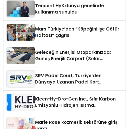
Tencent Hy3 dünya genelinde
kullanıma sunuldu
Mars Türkiye’den “Köpeğini İşe Götür
Haftası” çağrısı
Geleceğin Enerjisi Otoparkınızda:
Güneş Enerjili Carport (Solar
Otopark) Nedir?
SRV Padel Court, Türkiye’den
Dünyaya Uzanan Padel Kort
Üretiminde Güvenin Adresi
Kleen-Hy-Dro-Gen Inc., Sıfır Karbon
Emisyonlu Hidrojen Isıtma
Teknolojisinde ISO ve TSSA
Düzenleyici Onaylarını Aldı
Marie Rose kozmetik sektörüne giriş
yaptı