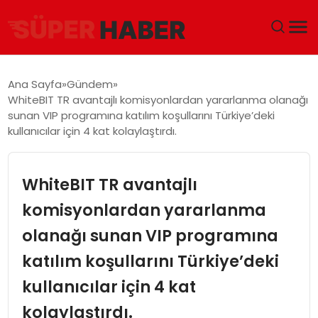
ANA SAYFA
Ana Sayfa
Gündem
WhiteBIT TR avantajlı komisyonlardan yararlanma olanağı
GÜNDEM
sunan VIP programına katılım koşullarını Türkiye’deki
kullanıcılar için 4 kat kolaylaştırdı.
DÜNYA
WhiteBIT TR avantajlı
EĞITIM
komisyonlardan yararlanma
EKONOMI
olanağı sunan VIP programına
MAGAZIN
katılım koşullarını Türkiye’deki
kullanıcılar için 4 kat
SAĞLIK
kolaylaştırdı.