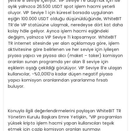
yerine 8 seviye içeriyor. VIP Seviye 1’e ulaşmak için ise
aylık yalnızca 26.500 USDT spot işlem hacmi yeterli
oluyor. VIP Seviye 1 için küresel borsada uygulanan
eşiğin 100.000 USDT olduğu düşünüldüğünde, WhiteBIT
TR’de VIP statüsüne ulaşmak, neredeyse dört kat daha
kolay hâle geliyor. Ayrıca işlem hacmi eşiğindeki
değişim, yalnızca VIP Seviye 1’i kapsamıyor. WhiteBIT
TR internet sitesinde yer alan açıklamaya göre, işlem
aktivitesine göre belirlenen ve her seviye için iyileşen
piyasa yapıcı ve piyasa alıcı (maket – taker) komisyon
oranları sunan programda yer alan 8 seviye için
eşiklerin aşağı çekildiği görülüyor. VIP Seviye 8’e ulaşan
kullanıcılar, -%0,0010’a kadar düşen negatif piyasa
yapıcı komisyon oranlarından yararlanma fırsatı
buluyor.
Konuyla ilgili değerlendirmelerini paylaşan WhiteBIT TR
Yönetim Kurulu Başkanı Emre Yetişkin, “VIP programları
yüksek kripto işlem hacmi yapan kullanıcıları teşvik
etmek için cazip komisyon oranları sunmayı