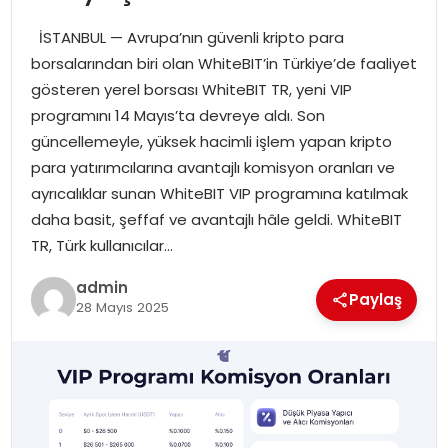
SIYASET
İSTANBUL — Avrupa’nın güvenli kripto para
borsalarından biri olan WhiteBIT’in Türkiye’de faaliyet
SPOR
gösteren yerel borsası WhiteBIT TR, yeni VIP
programını 14 Mayıs’ta devreye aldı. Son
TEKNOLOJI
güncellemeyle, yüksek hacimli işlem yapan kripto
para yatırımcılarına avantajlı komisyon oranları ve
YAŞAM
ayrıcalıklar sunan WhiteBIT VIP programına katılmak
daha basit, şeffaf ve avantajlı hâle geldi. WhiteBIT
TR, Türk kullanıcılar…
admin
Paylaş
28 Mayıs 2025