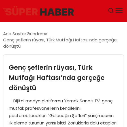
ANA SAYFA
Ana Sayfa
Gündem
Genç şeflerin rüyası, Türk Mutfağı Haftası’nda gerçeğe
GÜNDEM
dönüştü
DÜNYA
Genç şeflerin rüyası, Türk
EĞITIM
Mutfağı Haftası’nda gerçeğe
dönüştü
EKONOMI
Dijital medya platformu Yemek Sanatı TV, genç
MAGAZIN
mutfak profesyonellerin kendilerini
gösterebilecekleri “Geleceğin Şefleri” yarışmasının
SAĞLIK
ilk eleme turunun yarısı bitti. Zorluklarla dolu etapları