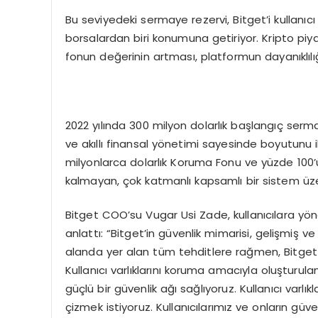
Bu seviyedeki sermaye rezervi, Bitget’i kullanıcı
borsalardan biri konumuna getiriyor. Kripto pi
fonun değerinin artması, platformun dayanıklılı
2022 yılında 300 milyon dolarlık başlangıç serma
ve akıllı finansal yönetimi sayesinde boyutunu ik
milyonlarca dolarlık Koruma Fonu ve yüzde 100’ün
kalmayan, çok katmanlı kapsamlı bir sistem üzer
Bitget COO’su Vugar Usi Zade, kullanıcılara yön
anlattı: “Bitget’in güvenlik mimarisi, gelişmiş v
alanda yer alan tüm tehditlere rağmen, Bitget o
Kullanıcı varlıklarını koruma amacıyla oluşturu
güçlü bir güvenlik ağı sağlıyoruz. Kullanıcı varl
çizmek istiyoruz. Kullanıcılarımız ve onların güve