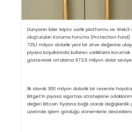
Dünyanın lider kripto varlık platformu ve Web3 ş
oluşturulan Koruma Fonu’na (Protection Fund) i
725,1 milyon dolarlık yeni bir zirve değerine ula
piyasa koşullarında kullanıcı varlıklarını koruma
göstererek ortalama 673,5 milyon dolar seviye
İlk olarak 300 milyon dolarlık bir rezervle hayat
Bitget’in piyasa sigortası stratejisine odakla
değeri Bitcoin fiyatına bağlı olarak değişkenlik
üzerinde işlem gördüğü dönemlerle desteklend