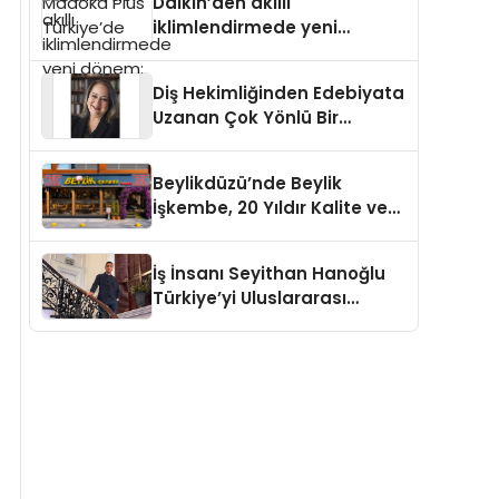
Daikin’den akıllı
iklimlendirmede yeni
dönem: Madoka Plus
Türkiye’de
Diş Hekimliğinden Edebiyata
Uzanan Çok Yönlü Bir
Yaşam: Yeşim Şahin Yaman
Beylikdüzü’nde Beylik
İşkembe, 20 Yıldır Kalite ve
Lezzetin Değişmeyen Adresi
İş İnsanı Seyithan Hanoğlu
Türkiye’yi Uluslararası
Arenada Tanıtmayı
Hedefliyor