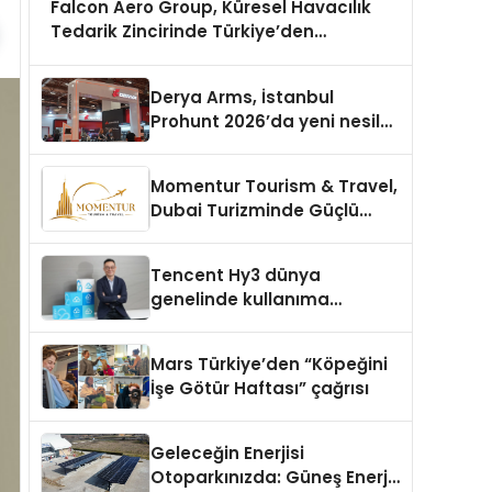
Falcon Aero Group, Küresel Havacılık
Tedarik Zincirinde Türkiye’den
Dünyaya Açılıyor
Derya Arms, İstanbul
Prohunt 2026’da yeni nesil
ürünlerini ve global marka
vizyonunu sergiledi
Momentur Tourism & Travel,
Dubai Turizminde Güçlü
Operasyon Ağıyla Fark
Yaratıyor
Tencent Hy3 dünya
genelinde kullanıma
sunuldu
Mars Türkiye’den “Köpeğini
İşe Götür Haftası” çağrısı
Geleceğin Enerjisi
Otoparkınızda: Güneş Enerjili