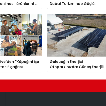
ni nesil ürünlerini ve
Dubai Turizminde Güçlü
arka vizyonunu
Operasyon Ağıyla Fark
Yaratıyor
iye’den “Köpeğini İşe
Geleceğin Enerjisi
tası” çağrısı
Otoparkınızda: Güneş Enerjili
Carport (Solar Otopark)
Nedir?