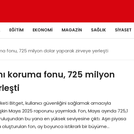
A
EĞITIM
EKONOMI
MAGAZIN
SAĞLIK
SIYASET
oruma fonu, 725 milyon dolar yaparak zirveye yerleşti
rını koruma fonu, 725 milyon
leşti
rketi Bitget, kullanıcı güvenliğini sağlamak amacıyla
şkin Mayıs 2025 raporunu yayımladı. Fon, Mayıs ayında 725,1
uruluşundan bu yana en yüksek seviyesine çıktı. Aşırı piyasa
la oluşturulan fon, ay boyunca istikrarlı bir büyüme…