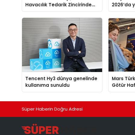
Havacılık Tedarik Zincirinde
2026’da ye
Türkiye’den Dünyaya Açılıyor
global m
sergiledi
Tencent Hy3 dünya genelinde
Mars Türk
kullanıma sunuldu
Götür Haf
Süper Haberin Doğru Adresi