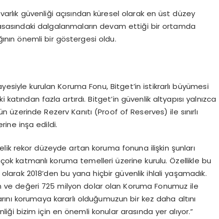
 varlık güvenliği açısından küresel olarak en üst düzey
yasasındaki dalgalanmaların devam ettiği bir ortamda
ğının önemli bir göstergesi oldu.
yesiyle kurulan Koruma Fonu, Bitget’in istikrarlı büyümesi
i katından fazla artırdı. Bitget’in güvenlik altyapısı yalnızca
 üzerinde Rezerv Kanıtı (Proof of Reserves) ile sınırlı
ine inşa edildi.
elik rekor düzeyde artan koruma fonuna ilişkin şunları
e çok katmanlı koruma temelleri üzerine kurulu. Özellikle bu
larak 2018’den bu yana hiçbir güvenlik ihlali yaşamadık.
lan ve değeri 725 milyon dolar olan Koruma Fonumuz ile
ıklarını korumaya kararlı olduğumuzun bir kez daha altını
nliği bizim için en önemli konular arasında yer alıyor.”