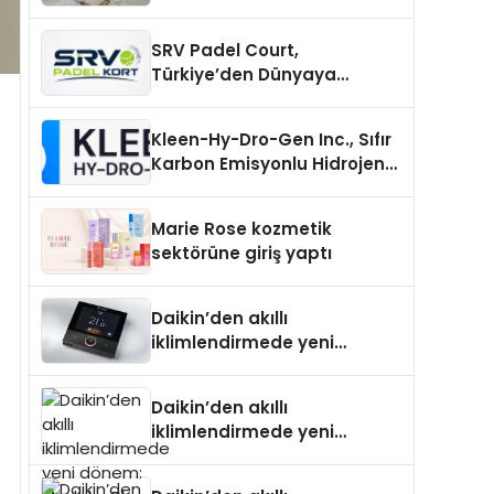
Carport (Solar Otopark)
Nedir?
SRV Padel Court,
Türkiye’den Dünyaya
Uzanan Padel Kort
Üretiminde Güvenin Adresi
Kleen-Hy-Dro-Gen Inc., Sıfır
Karbon Emisyonlu Hidrojen
Isıtma Teknolojisinde ISO ve
TSSA Düzenleyici Onaylarını
Marie Rose kozmetik
Aldı
sektörüne giriş yaptı
Daikin’den akıllı
iklimlendirmede yeni
dönem: Madoka Plus
Türkiye’de
Daikin’den akıllı
iklimlendirmede yeni
dönem: Madoka Plus
Türkiye’de