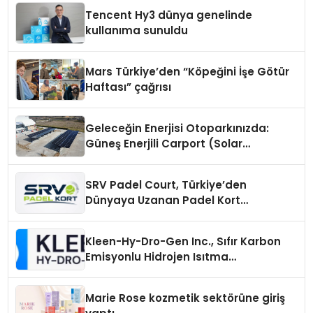
Tencent Hy3 dünya genelinde
kullanıma sunuldu
Mars Türkiye’den “Köpeğini İşe Götür
Haftası” çağrısı
Geleceğin Enerjisi Otoparkınızda:
Güneş Enerjili Carport (Solar
Otopark) Nedir?
SRV Padel Court, Türkiye’den
Dünyaya Uzanan Padel Kort
Üretiminde Güvenin Adresi
Kleen-Hy-Dro-Gen Inc., Sıfır Karbon
Emisyonlu Hidrojen Isıtma
Teknolojisinde ISO ve TSSA
Düzenleyici Onaylarını Aldı
Marie Rose kozmetik sektörüne giriş