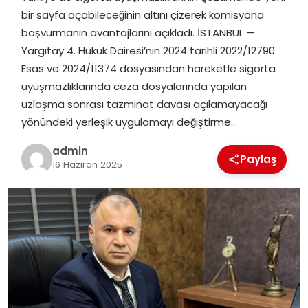
SIYASET
bir sayfa açabileceğinin altını çizerek komisyona
başvurmanın avantajlarını açıkladı. İSTANBUL —
SPOR
Yargıtay 4. Hukuk Dairesi’nin 2024 tarihli 2022/12790
Esas ve 2024/11374 dosyasından hareketle sigorta
TEKNOLOJI
uyuşmazlıklarında ceza dosyalarında yapılan
uzlaşma sonrası tazminat davası açılamayacağı
YAŞAM
yönündeki yerleşik uygulamayı değiştirme…
admin
Paylaş
16 Haziran 2025