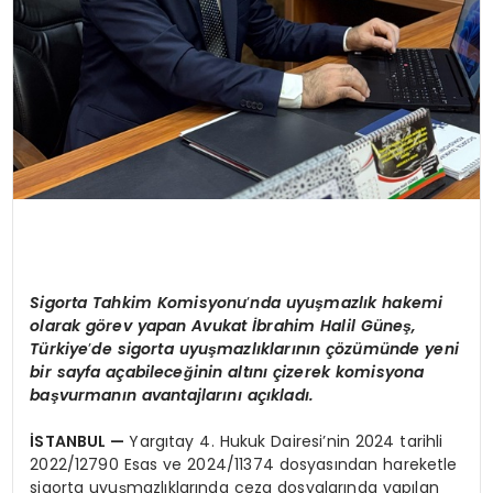
Sigorta Tahkim Komisyonu
’
nda uyuşmazlık hakemi
olarak g
ö
rev yapan Avukat İbrahim Halil Güneş,
Türkiye
’
de sigorta uyuşmazlıklarının çözümünde yeni
bir sayfa açabileceğinin altını çizerek komisyona
başvurmanın avantajlarını açıkladı.
İSTANBUL
—
Yargıtay 4. Hukuk Dairesi’nin 2024 tarihli
2022/12790 Esas ve 2024/11374 dosyasından hareketle
sigorta uyuşmazlıklarında ceza dosyalarında yapılan