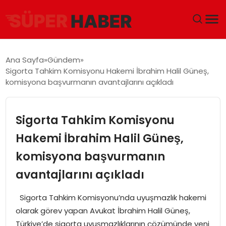
ANA SAYFA
Ana Sayfa
Gündem
Sigorta Tahkim Komisyonu Hakemi İbrahim Halil Güneş,
GÜNDEM
komisyona başvurmanın avantajlarını açıkladı
DÜNYA
Sigorta Tahkim Komisyonu
EĞITIM
Hakemi İbrahim Halil Güneş,
komisyona başvurmanın
EKONOMI
avantajlarını açıkladı
MAGAZIN
Sigorta Tahkim Komisyonu’nda uyuşmazlık hakemi
SAĞLIK
olarak görev yapan Avukat İbrahim Halil Güneş,
Türkiye’de sigorta uyuşmazlıklarının çözümünde yeni