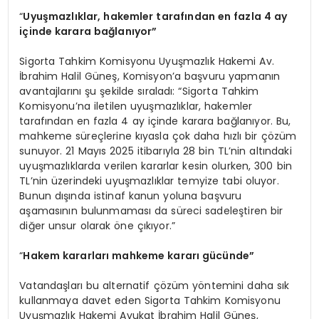
“
Uyuşmazlıklar, hakemler tarafından en fazla 4 ay
içinde karara bağlanıyor”
Sigorta Tahkim Komisyonu Uyuşmazlık Hakemi Av.
İbrahim Halil Güneş, Komisyon’a başvuru yapmanın
avantajlarını şu şekilde sıraladı: “Sigorta Tahkim
Komisyonu’na iletilen uyuşmazlıklar, hakemler
tarafından en fazla 4 ay içinde karara bağlanıyor. Bu,
mahkeme süreçlerine kıyasla çok daha hızlı bir çözüm
sunuyor. 21 Mayıs 2025 itibarıyla 28 bin TL’nin altındaki
uyuşmazlıklarda verilen kararlar kesin olurken, 300 bin
TL’nin üzerindeki uyuşmazlıklar temyize tabi oluyor.
Bunun dışında istinaf kanun yoluna başvuru
aşamasının bulunmaması da süreci sadeleştiren bir
diğer unsur olarak öne çıkıyor.”
“
Hakem kararları mahkeme kararı gücünde”
Vatandaşları bu alternatif çözüm yöntemini daha sık
kullanmaya davet eden Sigorta Tahkim Komisyonu
Uyuşmazlık Hakemi Avukat İbrahim Halil Güneş,