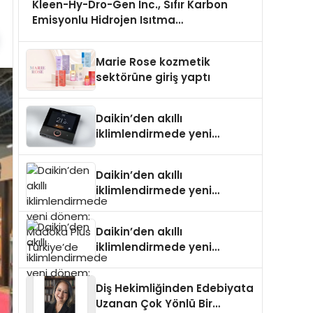
Kleen-Hy-Dro-Gen Inc., Sıfır Karbon
Emisyonlu Hidrojen Isıtma
Teknolojisinde ISO ve TSSA Düzenleyici
Onaylarını Aldı
Marie Rose kozmetik
sektörüne giriş yaptı
Daikin’den akıllı
iklimlendirmede yeni
dönem: Madoka Plus
Türkiye’de
Daikin’den akıllı
iklimlendirmede yeni
dönem: Madoka Plus
Türkiye’de
Daikin’den akıllı
iklimlendirmede yeni
dönem: Madoka Plus
Türkiye’de
Diş Hekimliğinden Edebiyata
Uzanan Çok Yönlü Bir