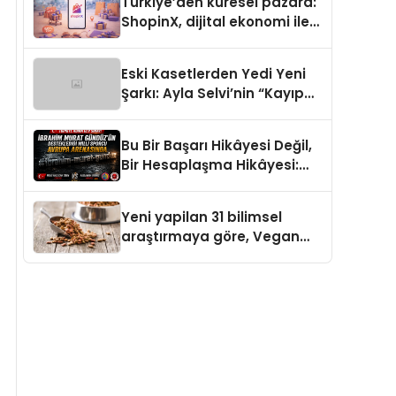
Türkiye’den küresel pazara:
ShopinX, dijital ekonomi ile
gerçek dünya alışverişini bir
araya getirmeyi hedefliyor
Eski Kasetlerden Yedi Yeni
Şarkı: Ayla Selvi’nin “Kayıp
Kasetler 1” Albümü 31
Temmuz’da Çıktı
Bu Bir Başarı Hikâyesi Değil,
Bir Hesaplaşma Hikâyesi:
İbrahim Murat Gündüz’ün
Sert Çizgisi
Yeni yapilan 31 bilimsel
araştırmaya göre, Vegan
Köpek Maması ve Vegan
Kedi Mamasının İyi
Sindirildiğini Ortaya Koydu