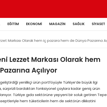
A
EĞITIM
EKONOMI
MAGAZIN
SAĞLIK
SIYASET
ezzet Markası Olarak hem iç pazara hem de Dünya Pazarına Açı
eni Lezzet Markası Olarak hem
Pazarına Açılıyor
liştirdiği yenilikçi ürün portföyüyle Türkiye’de büyük ilgi
 sürprizli bardaktan fonksiyonel çaylara kadar geniş ürün
lanıyor. Türkiye gıda sektörüne yepyeni bir soluk getiren Tepe
onseptleriyle hem tüketicilerin hem de sektörün dikkatini