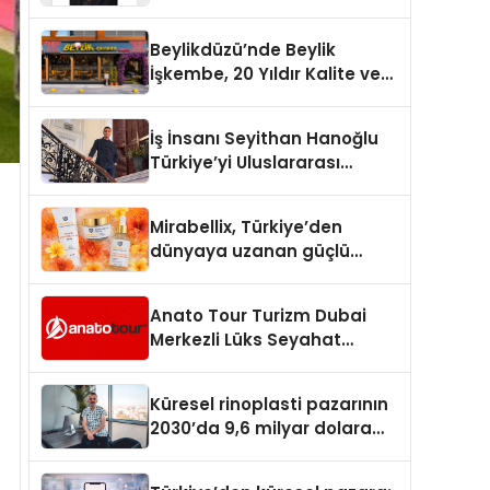
Yaşam: Yeşim Şahin Yaman
Beylikdüzü’nde Beylik
İşkembe, 20 Yıldır Kalite ve
Lezzetin Değişmeyen Adresi
İş İnsanı Seyithan Hanoğlu
Türkiye’yi Uluslararası
Arenada Tanıtmayı
Hedefliyor
Mirabellix, Türkiye’den
dünyaya uzanan güçlü
büyümesini sürdürüyor
Anato Tour Turizm Dubai
Merkezli Lüks Seyahat
Hizmetleriyle Küresel
Turizmde Öne Çıkıyor
Küresel rinoplasti pazarının
2030’da 9,6 milyar dolara
ulaşması bekleniyor