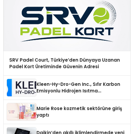
SRV Padel Court, Türkiye’den Dünyaya Uzanan
Padel Kort Üretiminde Güvenin Adresi
Kleen-Hy-Dro-Gen Inc., Sıfır Karbon
Emisyonlu Hidrojen Isıtma
Teknolojisinde ISO ve TSSA
Düzenleyici Onaylarını Aldı
Marie Rose kozmetik sektörüne giriş
yaptı
Daikin’den akıllı iklimlendirmede yeni