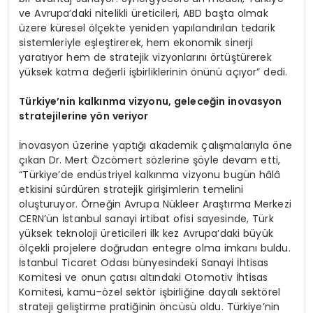
ve Avrupa’daki nitelikli üreticileri, ABD başta olmak
üzere küresel ölçekte yeniden yapılandırılan tedarik
sistemleriyle eşleştirerek, hem ekonomik sinerji
yaratıyor hem de stratejik vizyonlarını örtüştürerek
yüksek katma değerli işbirliklerinin önünü açıyor” dedi.
Türkiye’nin kalkınma vizyonu, geleceğin inovasyon
stratejilerine yön veriyor
İnovasyon üzerine yaptığı akademik çalışmalarıyla öne
çıkan Dr. Mert Özcömert sözlerine şöyle devam etti,
“Türkiye’de endüstriyel kalkınma vizyonu bugün hâlâ
etkisini sürdüren stratejik girişimlerin temelini
oluşturuyor. Örneğin Avrupa Nükleer Araştırma Merkezi
CERN’ün İstanbul sanayi irtibat ofisi sayesinde, Türk
yüksek teknoloji üreticileri ilk kez Avrupa’daki büyük
ölçekli projelere doğrudan entegre olma imkanı buldu.
İstanbul Ticaret Odası bünyesindeki Sanayi İhtisas
Komitesi ve onun çatısı altındaki Otomotiv İhtisas
Komitesi, kamu–özel sektör işbirliğine dayalı sektörel
strateji geliştirme pratiğinin öncüsü oldu. Türkiye’nin