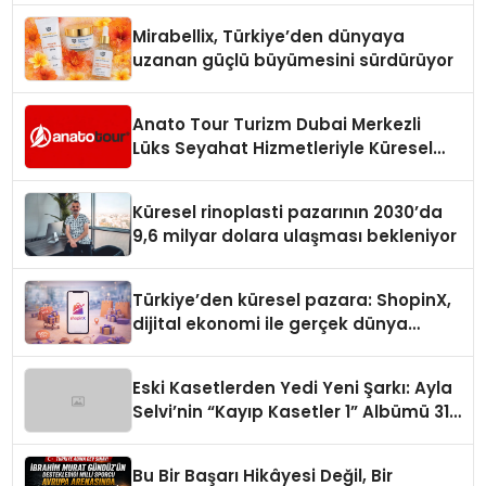
Mirabellix, Türkiye’den dünyaya
uzanan güçlü büyümesini sürdürüyor
Anato Tour Turizm Dubai Merkezli
Lüks Seyahat Hizmetleriyle Küresel
Turizmde Öne Çıkıyor
Küresel rinoplasti pazarının 2030’da
9,6 milyar dolara ulaşması bekleniyor
Türkiye’den küresel pazara: ShopinX,
dijital ekonomi ile gerçek dünya
alışverişini bir araya getirmeyi
hedefliyor
Eski Kasetlerden Yedi Yeni Şarkı: Ayla
Selvi’nin “Kayıp Kasetler 1” Albümü 31
Temmuz’da Çıktı
Bu Bir Başarı Hikâyesi Değil, Bir