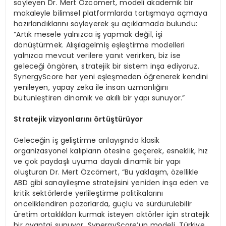
söyleyen Dr. Mert Özcömert, modeli akademik bir
makaleyle bilimsel platformlarda tartışmaya açmaya
hazırlandıklarını söyleyerek şu açıklamada bulundu:
“Artık mesele yalnızca iş yapmak değil, işi
dönüştürmek. Alışılagelmiş eşleştirme modelleri
yalnızca mevcut verilere yanıt verirken, biz ise
geleceği öngören, stratejik bir sistem inşa ediyoruz.
SynergyScore her yeni eşleşmeden öğrenerek kendini
yenileyen, yapay zeka ile insan uzmanlığını
bütünleştiren dinamik ve akıllı bir yapı sunuyor.”
Stratejik vizyonlarını örtüştürüyor
Geleceğin iş geliştirme anlayışında klasik
organizasyonel kalıpların ötesine geçerek, esneklik, hız
ve çok paydaşlı uyuma dayalı dinamik bir yapı
oluşturan Dr. Mert Özcömert, “Bu yaklaşım, özellikle
ABD gibi sanayileşme stratejisini yeniden inşa eden ve
kritik sektörlerde yerlileştirme politikalarını
önceliklendiren pazarlarda, güçlü ve sürdürülebilir
üretim ortaklıkları kurmak isteyen aktörler için stratejik
bir avantaj sunuyor. SynergyScore’un modeli, Türkiye