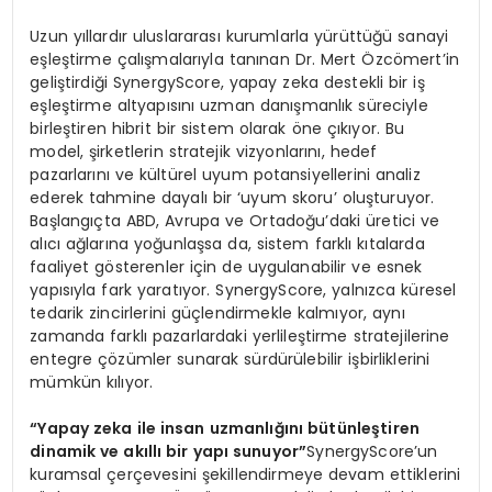
Uzun yıllardır uluslararası kurumlarla yürüttüğü sanayi
eşleştirme çalışmalarıyla tanınan Dr. Mert Özcömert’in
geliştirdiği SynergyScore, yapay zeka destekli bir iş
eşleştirme altyapısını uzman danışmanlık süreciyle
birleştiren hibrit bir sistem olarak öne çıkıyor. Bu
model, şirketlerin stratejik vizyonlarını, hedef
pazarlarını ve kültürel uyum potansiyellerini analiz
ederek tahmine dayalı bir ‘uyum skoru’ oluşturuyor.
Başlangıçta ABD, Avrupa ve Ortadoğu’daki üretici ve
alıcı ağlarına yoğunlaşsa da, sistem farklı kıtalarda
faaliyet gösterenler için de uygulanabilir ve esnek
yapısıyla fark yaratıyor. SynergyScore, yalnızca küresel
tedarik zincirlerini güçlendirmekle kalmıyor, aynı
zamanda farklı pazarlardaki yerlileştirme stratejilerine
entegre çözümler sunarak sürdürülebilir işbirliklerini
mümkün kılıyor.
“Yapay zeka ile insan uzmanlığını bütünleştiren
dinamik ve akıllı bir yapı sunuyor”
SynergyScore’un
kuramsal çerçevesini şekillendirmeye devam ettiklerini