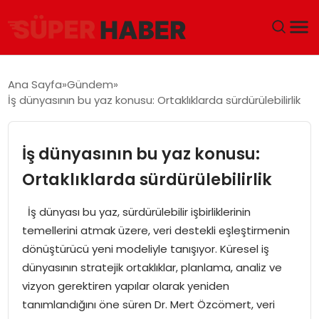
ANA SAYFA
Ana Sayfa
Gündem
İş dünyasının bu yaz konusu: Ortaklıklarda sürdürülebilirlik
GÜNDEM
DÜNYA
İş dünyasının bu yaz konusu:
Ortaklıklarda sürdürülebilirlik
EĞITIM
İş dünyası bu yaz, sürdürülebilir işbirliklerinin
EKONOMI
temellerini atmak üzere, veri destekli eşleştirmenin
dönüştürücü yeni modeliyle tanışıyor. Küresel iş
MAGAZIN
dünyasının stratejik ortaklıklar, planlama, analiz ve
vizyon gerektiren yapılar olarak yeniden
SAĞLIK
tanımlandığını öne süren Dr. Mert Özcömert, veri