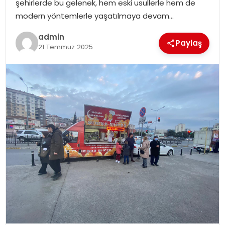
şehirlerde bu gelenek, hem eski usullerle hem de
SIYASET
modern yöntemlerle yaşatılmaya devam…
SPOR
admin
Paylaş
21 Temmuz 2025
TEKNOLOJI
YAŞAM