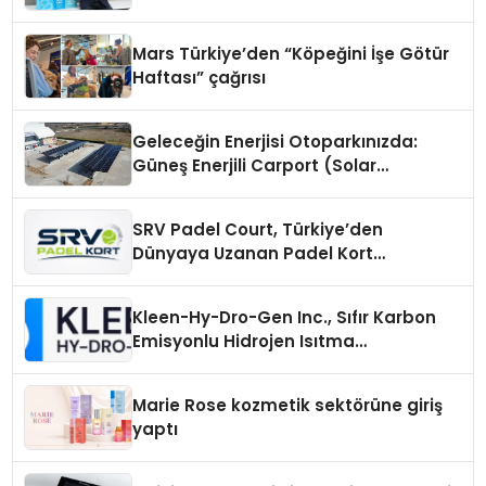
Mars Türkiye’den “Köpeğini İşe Götür
Haftası” çağrısı
Geleceğin Enerjisi Otoparkınızda:
Güneş Enerjili Carport (Solar
Otopark) Nedir?
SRV Padel Court, Türkiye’den
Dünyaya Uzanan Padel Kort
Üretiminde Güvenin Adresi
Kleen-Hy-Dro-Gen Inc., Sıfır Karbon
Emisyonlu Hidrojen Isıtma
Teknolojisinde ISO ve TSSA
Düzenleyici Onaylarını Aldı
Marie Rose kozmetik sektörüne giriş
yaptı