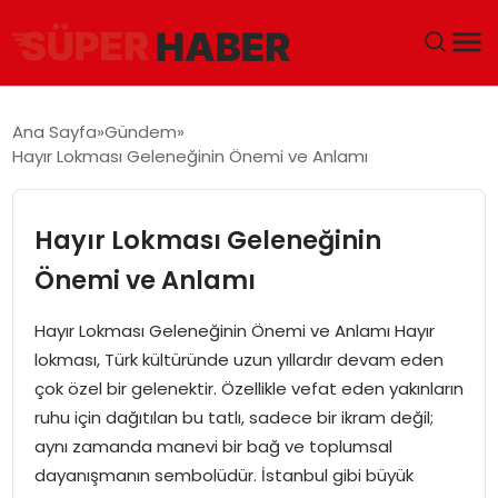
ANA SAYFA
Ana Sayfa
Gündem
Hayır Lokması Geleneğinin Önemi ve Anlamı
GÜNDEM
DÜNYA
Hayır Lokması Geleneğinin
Önemi ve Anlamı
EĞITIM
Hayır Lokması Geleneğinin Önemi ve Anlamı Hayır
EKONOMI
lokması, Türk kültüründe uzun yıllardır devam eden
çok özel bir gelenektir. Özellikle vefat eden yakınların
MAGAZIN
ruhu için dağıtılan bu tatlı, sadece bir ikram değil;
aynı zamanda manevi bir bağ ve toplumsal
SAĞLIK
dayanışmanın sembolüdür. İstanbul gibi büyük