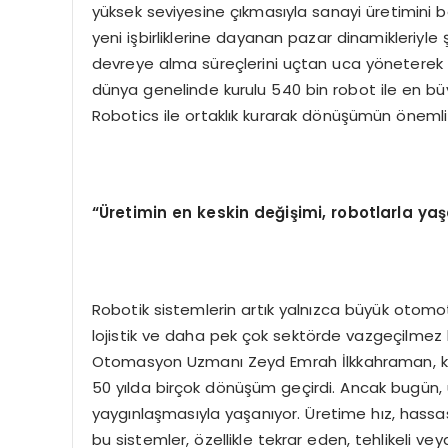
yüksek seviyesine çıkmasıyla sanayi üretimini 
yeni işbirliklerine dayanan pazar dinamikleriyle 
devreye alma süreçlerini uçtan uca yöneterek 
dünya genelinde kurulu 540 bin robot ile en bü
Robotics ile ortaklık kurarak dönüşümün önemli a
“Üretimin en keskin değişimi, robotlarla yaş
Robotik sistemlerin artık yalnızca büyük otomoti
lojistik ve daha pek çok sektörde vazgeçilmez h
Otomasyon Uzmanı Zeyd Emrah İlkkahraman, kon
50 yılda birçok dönüşüm geçirdi. Ancak bugün, ü
yaygınlaşmasıyla yaşanıyor. Üretime hız, hassasi
bu sistemler, özellikle tekrar eden, tehlikeli v