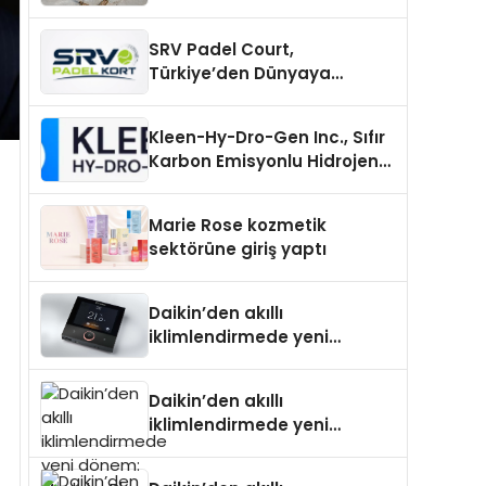
Carport (Solar Otopark)
Nedir?
SRV Padel Court,
Türkiye’den Dünyaya
Uzanan Padel Kort
Üretiminde Güvenin Adresi
Kleen-Hy-Dro-Gen Inc., Sıfır
Karbon Emisyonlu Hidrojen
Isıtma Teknolojisinde ISO ve
TSSA Düzenleyici Onaylarını
Marie Rose kozmetik
Aldı
sektörüne giriş yaptı
Daikin’den akıllı
iklimlendirmede yeni
dönem: Madoka Plus
Türkiye’de
Daikin’den akıllı
iklimlendirmede yeni
dönem: Madoka Plus
Türkiye’de