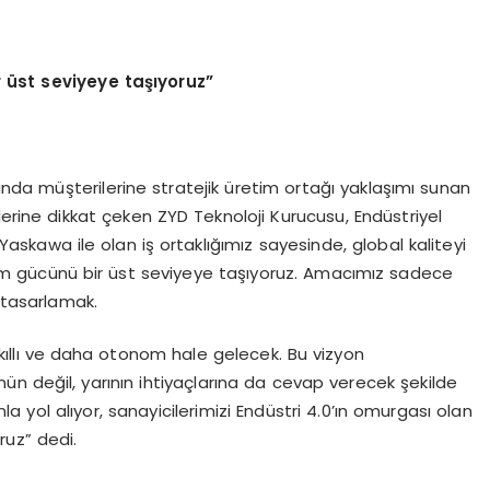
r üst seviyeye taşıyoruz”
da müşterilerine stratejik üretim ortağı yaklaşımı sunan
lerine dikkat çeken ZYD Teknoloji Kurucusu, Endüstriyel
awa ile olan iş ortaklığımız sayesinde, global kaliteyi
retim gücünü bir üst seviyeye taşıyoruz. Amacımız sadece
i tasarlamak.
ıllı ve daha otonom hale gelecek. Bu vizyon
n değil, yarının ihtiyaçlarına da cevap verecek şekilde
a yol alıyor, sanayicilerimizi Endüstri 4.0’ın omurgası olan
uz” dedi.