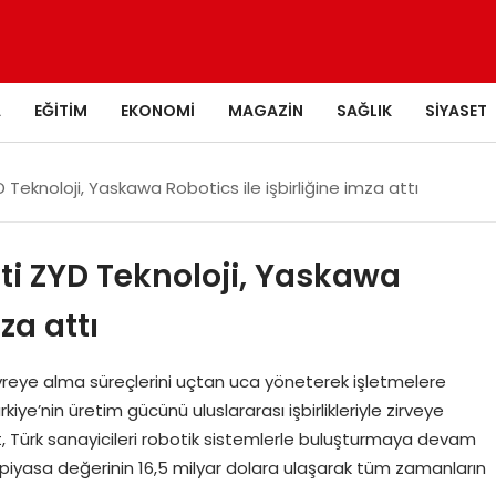
A
EĞITIM
EKONOMI
MAGAZIN
SAĞLIK
SIYASET
Teknoloji, Yaskawa Robotics ile işbirliğine imza attı
ti ZYD Teknoloji, Yaskawa
za attı
reye alma süreçlerini uçtan uca yöneterek işletmelere
ye’nin üretim gücünü uluslararası işbirlikleriyle zirveye
et, Türk sanayicileri robotik sistemlerle buluşturmaya devam
 piyasa değerinin 16,5 milyar dolara ulaşarak tüm zamanların