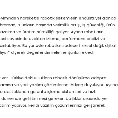
neyiminden hareketle robotik sistemlerin endüstriyel alanda
raman, “Bunların başında verimlilik artışı, iş güvenliği, ürün
zalma ve üretim sürekliliği geliyor. Ayrıca robotların
mesi sayesinde uzaktan izleme, performans analizi ve
dırılabiliyor. Bu yönüyle robotlar sadece fiziksel değil, dijital
yor” diyerek değerlendirmelerine şunları ekledi:
lar var. Türkiye’deki KOBİ’lerin robotik dönüşüme adapte
ramına ve yerli yazılım çözümlerine ihtiyaç duyuluyor. Ayrıca
a desteklenen görüntü işleme sistemleri ve hızlı
 dönemde geliştirilmesi gereken başlıklar arasında yer
tırım yapıyor, kendi yazılım çözümlerimizi geliştirerek