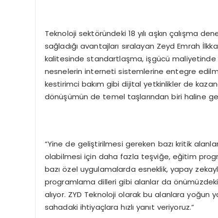
Teknoloji sektöründeki 18 yılı aşkın çalışma de
sağladığı avantajları sıralayan Zeyd Emrah İlkkah
kalitesinde standartlaşma, işgücü maliyetinde a
nesnelerin interneti sistemlerine entegre edil
kestirimci bakım gibi dijital yetkinlikler de kazan
dönüşümün de temel taşlarından biri haline geli
“Yine de geliştirilmesi gereken bazı kritik alan
olabilmesi için daha fazla teşviğe, eğitim prog
bazı özel uygulamalarda esneklik, yapay zekayl
programlama dilleri gibi alanlar da önümüzdeki
alıyor. ZYD Teknoloji olarak bu alanlara yoğun ya
sahadaki ihtiyaçlara hızlı yanıt veriyoruz.”