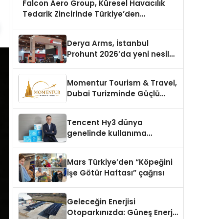
Falcon Aero Group, Küresel Havacılık
Tedarik Zincirinde Türkiye’den
Dünyaya Açılıyor
Derya Arms, İstanbul
Prohunt 2026’da yeni nesil
ürünlerini ve global marka
vizyonunu sergiledi
Momentur Tourism & Travel,
Dubai Turizminde Güçlü
Operasyon Ağıyla Fark
Yaratıyor
Tencent Hy3 dünya
genelinde kullanıma
sunuldu
Mars Türkiye’den “Köpeğini
İşe Götür Haftası” çağrısı
Geleceğin Enerjisi
Otoparkınızda: Güneş Enerjili