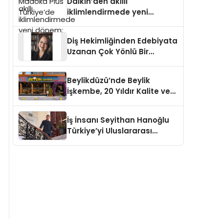
Daikin’den akıllı
iklimlendirmede yeni
dönem: Madoka Plus
Türkiye’de
Diş Hekimliğinden Edebiyata
Uzanan Çok Yönlü Bir
Yaşam: Yeşim Şahin Yaman
Beylikdüzü’nde Beylik
İşkembe, 20 Yıldır Kalite ve
Lezzetin Değişmeyen Adresi
İş İnsanı Seyithan Hanoğlu
Türkiye’yi Uluslararası
Arenada Tanıtmayı
Hedefliyor