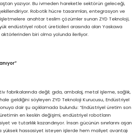
baştan yazıyor. Bu ivmeden hareketle sektörün geleceği,
şekillendiriyor. Robotik hücre tasarımları, entegrasyon ve
işletmelere anahtar teslim çözümler sunan ZYD Teknoloji,
yük endüstriyel robot üreticileri arasında alan Yaskawa
ktörlerinden biri olma yolunda ilerliyor.
anıyor”
v fabrikalarında değil; gıda, ambalaj, metal işleme, sağlık,
ale geldiğini söyleyen ZYD Teknoloji Kurucusu, Endüstriyel
uya dair şu açıklamada bulundu: “Endüstriyel üretim son
retimin en keskin değişimi, endüstriyel robotların
yet ve tutarlılık kazandırıyor. İnsan gücünün sınırlarını aşan
eya yüksek hassasiyet isteyen işlerde hem maliyet avantajı