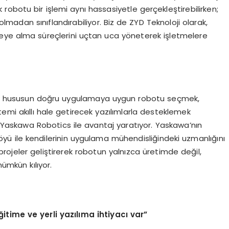
k robotu bir işlemi aynı hassasiyetle gerçekleştirebilirken;
madan sınıflandırabiliyor. Biz de ZYD Teknoloji olarak,
reye alma süreçlerini uçtan uca yöneterek işletmelere
itik hususun doğru uygulamaya uygun robotu seçmek,
mi akıllı hale getirecek yazılımlarla desteklemek
Yaskawa Robotics ile avantaj yaratıyor. Yaskawa’nın
föyü ile kendilerinin uygulama mühendisliğindeki uzmanlığını
l projeler geliştirerek robotun yalnızca üretimde değil,
mümkün kılıyor.
itime ve yerli yazılıma ihtiyacı var”