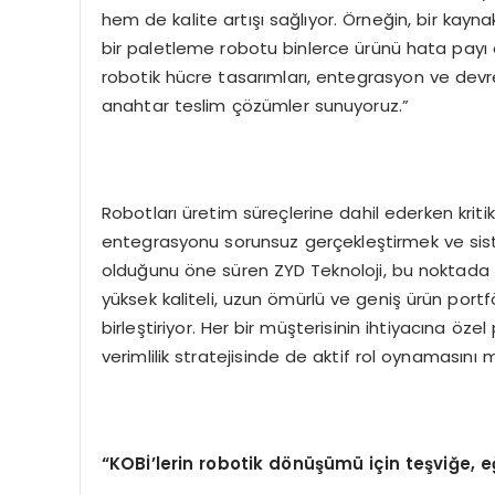
hem de kalite artışı sağlıyor. Örneğin, bir kayna
bir paletleme robotu binlerce ürünü hata payı ol
robotik hücre tasarımları, entegrasyon ve dev
anahtar teslim çözümler sunuyoruz.”
Robotları üretim süreçlerine dahil ederken kr
entegrasyonu sorunsuz gerçekleştirmek ve siste
olduğunu öne süren ZYD Teknoloji, bu noktada 
yüksek kaliteli, uzun ömürlü ve geniş ürün port
birleştiriyor. Her bir müşterisinin ihtiyacına öze
verimlilik stratejisinde de aktif rol oynamasını 
“KOBİ’lerin robotik dönüşümü için teşviğe, eğ