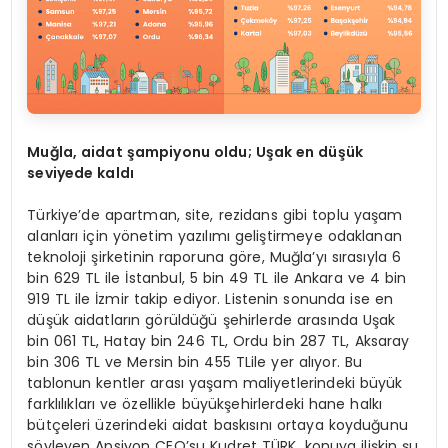
Muğ
la, aidat
şampiyonu oldu; Uş
ak en d
üşük
seviyede kaldı
Türkiye’de apartman, site, rezidans gibi toplu yaşam
alanları için yönetim yazılımı geliştirmeye odaklanan
teknoloji şirketinin raporuna göre, Muğla’yı sırasıyla 6
bin 629 TL ile İstanbul, 5 bin 49 TL ile Ankara ve 4 bin
919 TL ile İzmir takip ediyor. Listenin sonunda ise en
düşük aidatların görüldüğü şehirlerde arasında Uşak
bin 061 TL, Hatay bin 246 TL, Ordu bin 287 TL, Aksaray
bin 306 TL ve Mersin bin 455 TLile yer alıyor. Bu
tablonun kentler arası yaşam maliyetlerindeki büyük
farklılıkları ve özellikle büyükşehirlerdeki hane halkı
bütçeleri üzerindeki aidat baskısını ortaya koyduğunu
söyleyen Apsiyon CEO’su Kudret TÜRK, konuya ilişkin şu