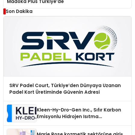
Madoka Plus Türkiye’de
Son Dakika
SRV Padel Court, Türkiye’den Dünyaya Uzanan
Padel Kort Üretiminde Güvenin Adresi
Kleen-Hy-Dro-Gen Inc., Sıfır Karbon
Emisyonlu Hidrojen Isıtma
Teknolojisinde ISO ve TSSA
Düzenleyici Onaylarını Aldı
Marie Rose kozmetik sektörüne giriş