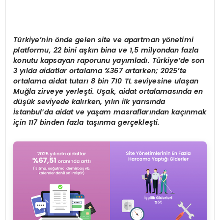
Türkiye
’
nin
ö
nde gelen site ve apartman y
ö
netimi
platformu, 22 bini aşkın
bina ve 1,5 milyondan fazla
konutu kapsayan raporunu yayımladı. Türkiye
’
de
son
3 yılda aidatlar ortalama %367 artarken; 2025
’
te
ortalama aidat tutarı 8 bin
710 TL seviyesine ulaşan
Muğla zirveye yerleş
ti. U
şak, aidat ortalaması
nda en
düşük seviyede kalırken, yılın ilk yarısında
İstanbul
’
da aidat ve yaşam
masraflarından kaçınmak
için 117 binden fazla taşınma gerçekleş
ti.