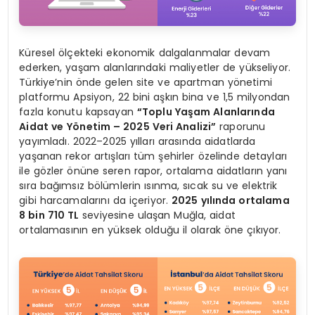
Küresel ölçekteki ekonomik dalgalanmalar devam
ederken, yaşam alanlarındaki maliyetler de yükseliyor.
Türkiye’nin önde gelen site ve apartman yönetimi
platformu Apsiyon, 22 bini aşkın bina ve 1,5 milyondan
fazla konutu kapsayan
“
Toplu Yaşam Alanları
nda
Aidat ve
Y
ö
netim – 2025 Veri Analizi”
raporunu
yayımladı. 2022–2025 yılları arasında aidatlarda
yaşanan rekor artışları tüm şehirler özelinde detayları
ile gözler önüne seren rapor, ortalama aidatların yanı
sıra bağımsız bölümlerin ısınma, sıcak su ve elektrik
gibi harcamalarını da içeriyor.
2025 yılında ortalama
8 bin 710 TL
seviyesine ulaşan Muğla, aidat
ortalamasının en yüksek olduğu il olarak öne çıkıyor.