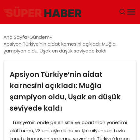
ANA SAYFA
Ana Sayfa
Gündem
Apsiyon Türkiye’nin aidat karnesini açıkladı: Muğla
GÜNDEM
şampiyon oldu, Uşak en düşük seviyede kaldı
DÜNYA
Apsiyon Türkiye’nin aidat
EĞITIM
karnesini açıkladı: Muğla
şampiyon oldu, Uşak en düşük
EKONOMI
seviyede kaldı
MAGAZIN
Türkiye’nin önde gelen site ve apartman yönetimi
SAĞLIK
platformu, 22 bini aşkın bina ve 1,5 milyondan fazla
konutu kapsayan raporunu yayımladı. Türkiye’de son