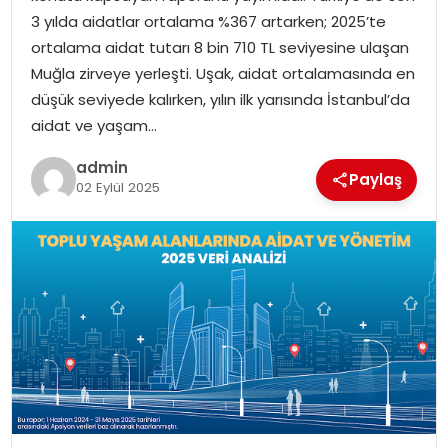
SIYASET
3 yılda aidatlar ortalama %367 artarken; 2025’te
ortalama aidat tutarı 8 bin 710 TL seviyesine ulaşan
SPOR
Muğla zirveye yerleşti. Uşak, aidat ortalamasında en
düşük seviyede kalırken, yılın ilk yarısında İstanbul’da
TEKNOLOJI
aidat ve yaşam…
admin
YAŞAM
Paylaş
02 Eylül 2025