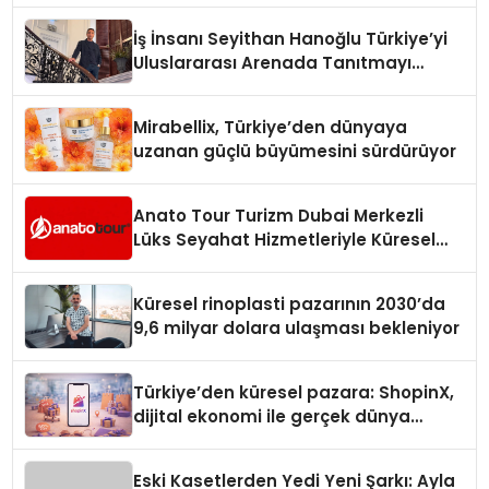
İş İnsanı Seyithan Hanoğlu Türkiye’yi
Uluslararası Arenada Tanıtmayı
Hedefliyor
Mirabellix, Türkiye’den dünyaya
uzanan güçlü büyümesini sürdürüyor
Anato Tour Turizm Dubai Merkezli
Lüks Seyahat Hizmetleriyle Küresel
Turizmde Öne Çıkıyor
Küresel rinoplasti pazarının 2030’da
9,6 milyar dolara ulaşması bekleniyor
Türkiye’den küresel pazara: ShopinX,
dijital ekonomi ile gerçek dünya
alışverişini bir araya getirmeyi
hedefliyor
Eski Kasetlerden Yedi Yeni Şarkı: Ayla