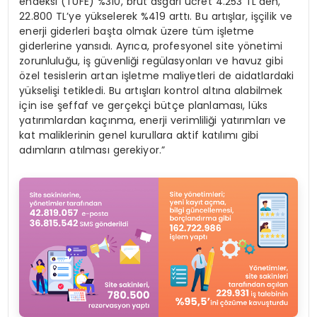
endeksi (TÜFE) %310, brüt asgari ücret 4.253 TL’den,
22.800 TL’ye yükselerek %419 arttı. Bu artışlar, işçilik ve
enerji giderleri başta olmak üzere tüm işletme
giderlerine yansıdı. Ayrıca, profesyonel site yönetimi
zorunluluğu, iş güvenliği regülasyonları ve havuz gibi
özel tesislerin artan işletme maliyetleri de aidatlardaki
yükselişi tetikledi. Bu artışları kontrol altına alabilmek
için ise şeffaf ve gerçekçi bütçe planlaması, lüks
yatırımlardan kaçınma, enerji verimliliği yatırımları ve
kat maliklerinin genel kurullara aktif katılımı gibi
adımların atılması gerekiyor.”