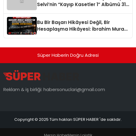
Selvi’nin “Kayıp Kasetler 1” Albümü 31
Temmuz’da Çıktı
Bu Bir Başarı Hikâyesi Değil, Bir
Hesaplaşma Hikâyesi: İbrahim Murat
Gündüz’ün Sert Çizgisi
Süper Haberin Doğru Adresi
Reklam & iş birliği:
habersonuclari@gmail.com
Copyright © 2025 Tüm hakları SÜPER HABER 'de saklıdır.
Mersin Haber
Mersin Lojistik