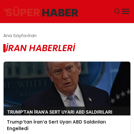
ANA SAYFA
Ana Sayfa
İran
İRAN HABERLERI
GÜNDEM
DÜNYA
EĞITIM
EKONOMI
MAGAZIN
Trump’tan İran’a Sert Uyarı ABD Saldırıları
SAĞLIK
Engelledi