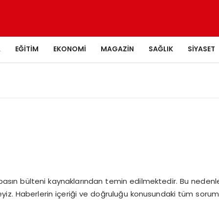
A
EĞITIM
EKONOMI
MAGAZIN
SAĞLIK
SIYASET
basın bülteni kaynaklarından temin edilmektedir. Bu nedenle
. Haberlerin içeriği ve doğruluğu konusundaki tüm sorumluluk