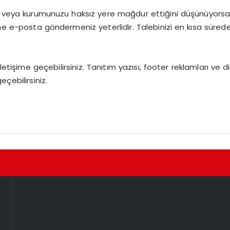
ı veya kurumunuzu haksız yere mağdur ettiğini düşünüyorsanız
ne e-posta göndermeniz yeterlidir. Talebinizi en kısa süred
iletişime geçebilirsiniz. Tanıtım yazısı, footer reklamları ve d
çebilirsiniz.