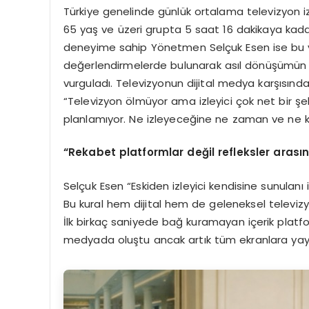
Türkiye genelinde günlük ortalama televizyon iz
65 yaş ve üzeri grupta 5 saat 16 dakikaya kadar 
deneyime sahip Yönetmen Selçuk Esen ise bu ve
değerlendirmelerde bulunarak asıl dönüşümün tek
vurguladı. Televizyonun dijital medya karşısınd
“Televizyon ölmüyor ama izleyici çok net bir şek
planlamıyor. Ne izleyeceğine ne zaman ve ne ka
“Rekabet platformlar değil refleksler arası
Selçuk Esen “Eskiden izleyici kendisine sunulanı
Bu kural hem dijital hem de geleneksel televizyon 
İlk birkaç saniyede bağ kuramayan içerik platf
medyada oluştu ancak artık tüm ekranlara yayıldı