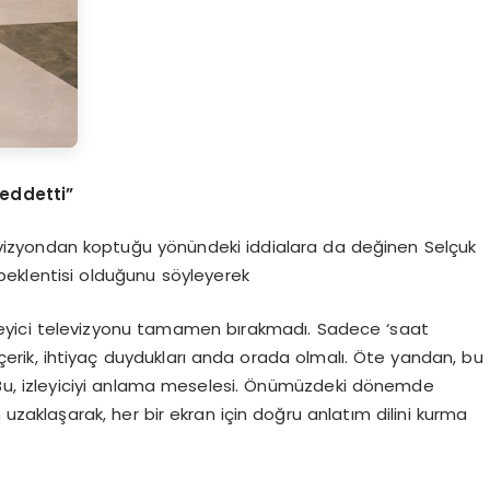
reddetti”
televizyondan koptuğu yönündeki iddialara da değinen Selçuk
 beklentisi olduğunu söyleyerek
zleyici televizyonu tamamen bırakmadı. Sadece ‘saat
n içerik, ihtiyaç duydukları anda orada olmalı. Öte yandan, bu
 Bu, izleyiciyi anlama meselesi. Önümüzdeki dönemde
 uzaklaşarak, her bir ekran için doğru anlatım dilini kurma