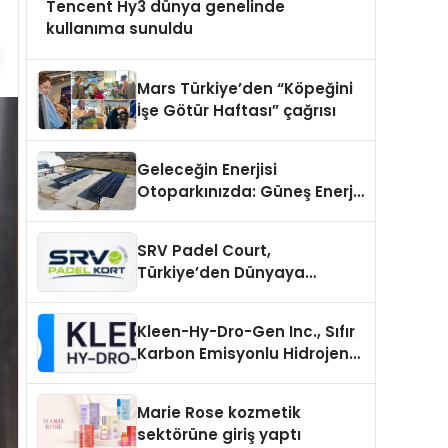
Tencent Hy3 dünya genelinde
kullanıma sunuldu
Mars Türkiye’den “Köpeğini
İşe Götür Haftası” çağrısı
Geleceğin Enerjisi
Otoparkınızda: Güneş Enerjili
Carport (Solar Otopark)
Nedir?
SRV Padel Court,
Türkiye’den Dünyaya
Uzanan Padel Kort
Üretiminde Güvenin Adresi
Kleen-Hy-Dro-Gen Inc., Sıfır
Karbon Emisyonlu Hidrojen
Isıtma Teknolojisinde ISO ve
TSSA Düzenleyici Onaylarını
Marie Rose kozmetik
Aldı
sektörüne giriş yaptı