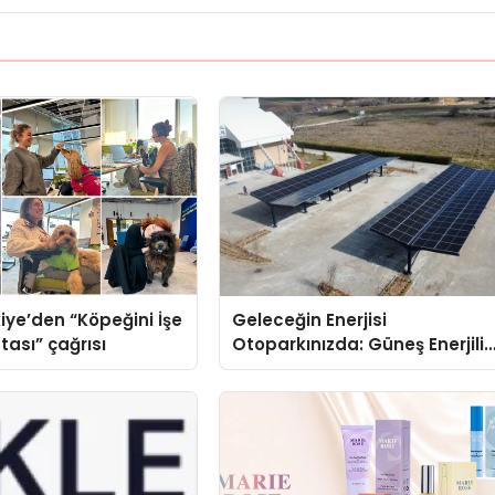
iye’den “Köpeğini İşe
Geleceğin Enerjisi
tası” çağrısı
Otoparkınızda: Güneş Enerjili
Carport (Solar Otopark)
Nedir?