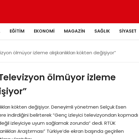
A
EĞITIM
EKONOMI
MAGAZIN
SAĞLIK
SIYASET
yon ölmüyor izleme alışkanlıkları kökten değişiyor”
Televizyon ölmüyor izleme
işiyor”
kanlıkları kökten değişiyor. Deneyimli yönetmen Selçuk Esen
ere indirdiğini belirterek “Genç izleyici televizyondan kopmadı
 değil izleyiciye uyum sağlamak zorunda” dedi. RTÜK
nlıkları Araştırması” Türkiye’de ekran başında geçirilen