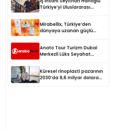
İş İnsanı Seyithan Hanoğlu
Türkiye’yi Uluslararası
Arenada Tanıtmayı
Hedefliyor
Mirabellix, Türkiye’den
dünyaya uzanan güçlü
büyümesini sürdürüyor
Anato Tour Turizm Dubai
Merkezli Lüks Seyahat
Hizmetleriyle Küresel
Turizmde Öne Çıkıyor
Küresel rinoplasti pazarının
2030’da 9,6 milyar dolara
ulaşması bekleniyor