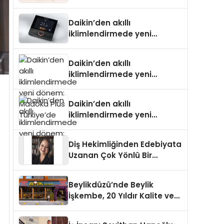
Daikin’den akıllı
iklimlendirmede yeni
dönem: Madoka Plus
Türkiye’de
Daikin’den akıllı
iklimlendirmede yeni
dönem: Madoka Plus
Türkiye’de
Daikin’den akıllı
iklimlendirmede yeni
dönem: Madoka Plus
Türkiye’de
Diş Hekimliğinden Edebiyata
Uzanan Çok Yönlü Bir
Yaşam: Yeşim Şahin Yaman
Beylikdüzü’nde Beylik
İşkembe, 20 Yıldır Kalite ve
Lezzetin Değişmeyen Adresi