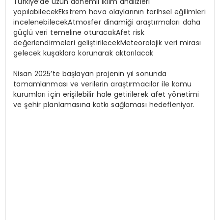
Türkiye’de uzun dönemli iklim analizleri
yapılabilecekEkstrem hava olaylarının tarihsel eğilimleri
incelenebilecekAtmosfer dinamiği araştırmaları daha
güçlü veri temeline oturacakAfet risk
değerlendirmeleri geliştirilecekMeteorolojik veri mirası
gelecek kuşaklara korunarak aktarılacak
Nisan 2025’te başlayan projenin yıl sonunda
tamamlanması ve verilerin araştırmacılar ile kamu
kurumları için erişilebilir hale getirilerek afet yönetimi
ve şehir planlamasına katkı sağlaması hedefleniyor.