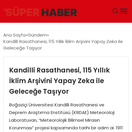
ANA SAYFA
Ana Sayfa
Gündem
Kandilli Rasathanesi, 115 Yıllık İklim Arşivini Yapay Zeka ile
GÜNDEM
Geleceğe Taşıyor
DÜNYA
Kandilli Rasathanesi, 115 Yıllık
EĞITIM
İklim Arşivini Yapay Zeka ile
Geleceğe Taşıyor
EKONOMI
Boğaziçi Üniversitesi Kandilli Rasathanesi ve
MAGAZIN
Deprem Araştırma Enstitüsü (KRDAE) Meteoroloji
Laboratuvarı, “Meteorolojik Bilimsel Mirasın
SAĞLIK
Korunması” projesi kapsamında tarihi bir adım aI. 1911