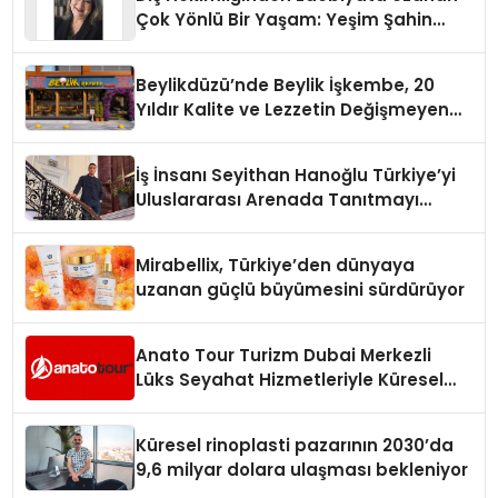
Çok Yönlü Bir Yaşam: Yeşim Şahin
Yaman
Beylikdüzü’nde Beylik İşkembe, 20
Yıldır Kalite ve Lezzetin Değişmeyen
Adresi
İş İnsanı Seyithan Hanoğlu Türkiye’yi
Uluslararası Arenada Tanıtmayı
Hedefliyor
Mirabellix, Türkiye’den dünyaya
uzanan güçlü büyümesini sürdürüyor
Anato Tour Turizm Dubai Merkezli
Lüks Seyahat Hizmetleriyle Küresel
Turizmde Öne Çıkıyor
Küresel rinoplasti pazarının 2030’da
9,6 milyar dolara ulaşması bekleniyor