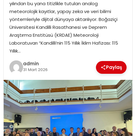
yılından bu yana titizlikle tutulan analog
SIYASET
meteorolojik kayıtlar, yapay zeka ve veri bilimi
yöntemleriyle dijital dünyaya aktarılıyor. Boğaziçi
SPOR
Üniversitesi Kandilli Rasathanesi ve Deprem
Araştırma Enstitüsü (KRDAE) Meteoroloji
TEKNOLOJI
Laboratuvarı “Kandilli’nin 115 Yıllık İklim Hafizası: 115
Yıllık…
YAŞAM
admin
Paylaş
31 Mart 2026