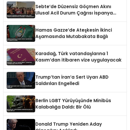
Sebte’de Düzensiz Göçmen Akını
Ulusal Acil Durum Çağrısı İspanya
Hükümeti Harekete Geçti
Hamas Gazze’de Ateşkesin İkinci
Aşamasında Mutabakata Bağlı
Karadağ, Türk vatandaşlarına 1
Kasım’dan itibaren vize uygulayacak
Trump’tan İran’a Sert Uyarı ABD
Saldırıları Engelledi
Berlin LGBT Yürüyüşünde Minibüs
Kalabalığa Daldı: Bir Ölü
Donald Trump Yeniden Aday