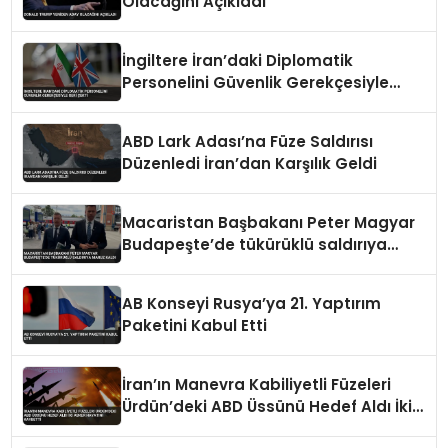
Olacağını Açıkladı
İngiltere İran’daki Diplomatik
Personelini Güvenlik Gerekçesiyle
Geri Çekti
ABD Lark Adası’na Füze Saldırısı
Düzenledi İran’dan Karşılık Geldi
Macaristan Başbakanı Peter Magyar
Budapeşte’de tükürüklü saldırıya
maruz kaldı
AB Konseyi Rusya’ya 21. Yaptırım
Paketini Kabul Etti
İran’ın Manevra Kabiliyetli Füzeleri
Ürdün’deki ABD Üssünü Hedef Aldı İki
Asker Hayatını Kaybetti