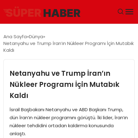
ANA SAYFA
Ana Sayfa
Dünya
Netanyahu ve Trump İran’ın Nükleer Programı İçin Mutabık
GÜNDEM
Kaldı
DÜNYA
Netanyahu ve Trump İran’ın
EĞITIM
Nükleer Programı İçin Mutabık
Kaldı
EKONOMI
İsrail Başbakanı Netanyahu ve ABD Başkanı Trump,
MAGAZIN
dün İran’ın nükleer programını görüştü. İki lider, İran’ın
nükleer tehdidini ortadan kaldırma konusunda
SAĞLIK
anlaştı.