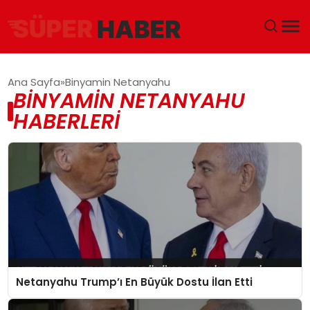
ANA SAYFA
Ana Sayfa
Binyamin Netanyahu
BINYAMIN NETANYAHU
GÜNDEM
HABERLERI
DÜNYA
EĞITIM
EKONOMI
MAGAZIN
Netanyahu Trump’ı En Büyük Dostu İlan Etti
SAĞLIK