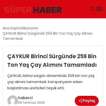
ANA SAYFA
Ana Sayfa
Ekonomi
ÇAYKUR Birinci Sürgünde 259 Bin Ton Yaş Çay Alımını
GÜNDEM
Tamamladı
DÜNYA
ÇAYKUR Birinci Sürgünde 259 Bin
EĞITIM
Ton Yaş Çay Alımını Tamamladı
EKONOMI
ÇAYKUR, birinci sürgün döneminde 259 bin ton yaş
çay alımını tamamladı. Kampanyanın erken
MAGAZIN
başlatılması üreticileri teşvik etti.
haberci
SAĞLIK
Paylaş
06 Temmuz 2026