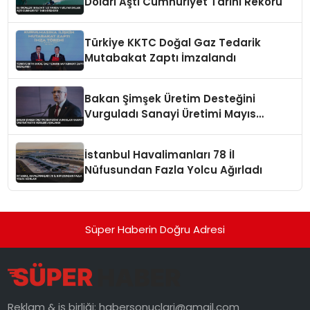
Doları Aştı Cumhuriyet Tarihi Rekoru
Türkiye KKTC Doğal Gaz Tedarik
Mutabakat Zaptı İmzalandı
Bakan Şimşek Üretim Desteğini
Vurguladı Sanayi Üretimi Mayıs
Verileri Açıklandı
İstanbul Havalimanları 78 İl
Nüfusundan Fazla Yolcu Ağırladı
Süper Haberin Doğru Adresi
Reklam & iş birliği:
habersonuclari@gmail.com