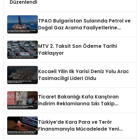
Düzenlendi
TPAO Bulgaristan Sularında Petrol ve
Doğal Gaz Arama Faaliyetlerine
Katılıyor
MTV 2. Taksit Son Ödeme Tarihi
Yaklaşıyor
Kocaeli Yilin Ilk Yarisi Deniz Yolu Arac
Tasimaciligi Lideri Oldu
Ticaret Bakanlığı Kafa Karıştıran
İndirim Reklamlarına Sıkı Takip
Başlattı
Türkiye’de Kara Para ve Terör
Finansmanıyla Mücadelede Yeni
Strateji Belgesi 2026-2030