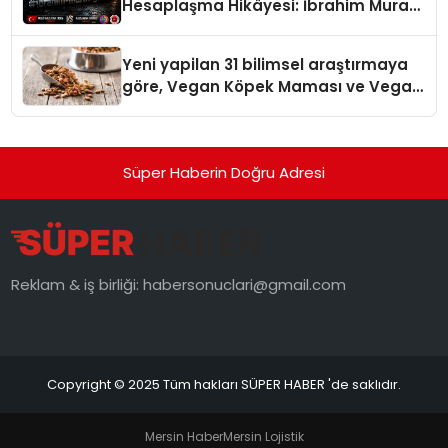
Hesaplaşma Hikâyesi: İbrahim Murat
Gündüz’ün Sert Çizgisi
Yeni yapilan 31 bilimsel araştırmaya
göre, Vegan Köpek Maması ve Vegan
Kedi Mamasının İyi Sindirildiğini
Ortaya Koydu
Süper Haberin Doğru Adresi
Reklam & iş birliği:
habersonuclari@gmail.com
Copyright © 2025 Tüm hakları SÜPER HABER 'de saklıdır.
Mersin Haber
Mersin Lojistik