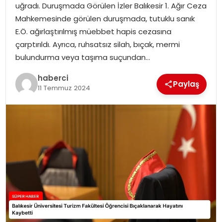
uğradı. Duruşmada Görülen İzler Balıkesir 1. Ağır Ceza
SIYASET
Mahkemesinde görülen duruşmada, tutuklu sanık
E.Ö. ağırlaştırılmış müebbet hapis cezasına
SPOR
çarptırıldı. Ayrıca, ruhsatsız silah, bıçak, mermi
bulundurma veya taşıma suçundan…
TEKNOLOJI
haberci
Paylaş
YAŞAM
11 Temmuz 2024