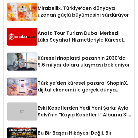
Mirabellix, Türkiye’den dünyaya
uzanan güçlü büyümesini sürdürüyor
Anato Tour Turizm Dubai Merkezli
Lüks Seyahat Hizmetleriyle Küresel
Turizmde Öne Çıkıyor
Küresel rinoplasti pazarının 2030’da
9,6 milyar dolara ulaşması bekleniyor
Türkiye’den küresel pazara: ShopinX,
dijital ekonomi ile gerçek dünya
alışverişini bir araya getirmeyi
hedefliyor
Eski Kasetlerden Yedi Yeni Şarkı: Ayla
Selvi’nin “Kayıp Kasetler 1” Albümü 31
Temmuz’da Çıktı
Bu Bir Başarı Hikâyesi Değil, Bir