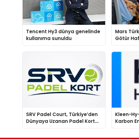
Tencent Hy3 dünya genelinde
Mars Türk
kullanıma sunuldu
Götür Haf
SRV Padel Court, Türkiye’den
Kleen-Hy-
Dünyaya Uzanan Padel Kort
Karbon Em
Üretiminde Güvenin Adresi
Isıtma Te
TSSA Düze