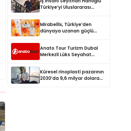
İş İnsanı Seyithan Hanoğlu
Türkiye’yi Uluslararası
Arenada Tanıtmayı
Hedefliyor
Mirabellix, Türkiye’den
dünyaya uzanan güçlü
büyümesini sürdürüyor
Anato Tour Turizm Dubai
Merkezli Lüks Seyahat
Hizmetleriyle Küresel
Turizmde Öne Çıkıyor
Küresel rinoplasti pazarının
2030’da 9,6 milyar dolara
ulaşması bekleniyor