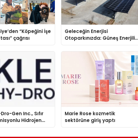
iye’den “Köpeğini İşe
Geleceğin Enerjisi
tası” çağrısı
Otoparkınızda: Güneş Enerjili
Carport (Solar Otopark)
Nedir?
Dro-Gen Inc., Sıfır
Marie Rose kozmetik
isyonlu Hidrojen
sektörüne giriş yaptı
knolojisinde ISO ve
nleyici Onaylarını