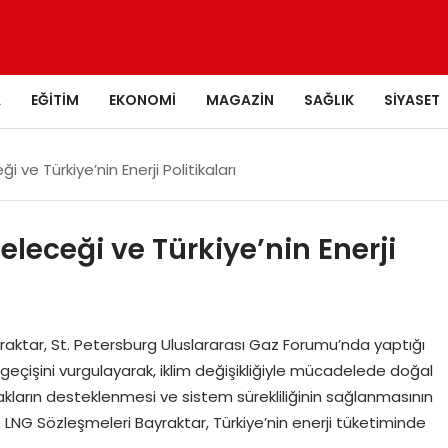
A
EĞITIM
EKONOMI
MAGAZIN
SAĞLIK
SIYASET
 ve Türkiye’nin Enerji Politikaları
leceği ve Türkiye’nin Enerji
yraktar, St. Petersburg Uluslararası Gaz Forumu’nda yaptığı
çişini vurgulayarak, iklim değişikliğiyle mücadelede doğal
akların desteklenmesi ve sistem sürekliliğinin sağlanmasının
 LNG Sözleşmeleri Bayraktar, Türkiye’nin enerji tüketiminde