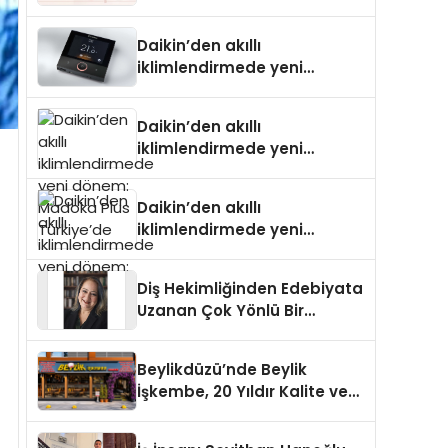
Daikin’den akıllı
iklimlendirmede yeni
dönem: Madoka Plus
Türkiye’de
Daikin’den akıllı
iklimlendirmede yeni
dönem: Madoka Plus
Türkiye’de
Daikin’den akıllı
iklimlendirmede yeni
dönem: Madoka Plus
Türkiye’de
Diş Hekimliğinden Edebiyata
Uzanan Çok Yönlü Bir
Yaşam: Yeşim Şahin Yaman
Beylikdüzü’nde Beylik
İşkembe, 20 Yıldır Kalite ve
Lezzetin Değişmeyen Adresi