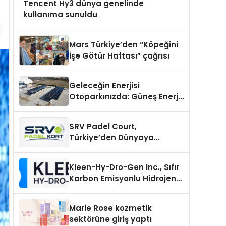
Tencent Hy3 dünya genelinde
kullanıma sunuldu
Mars Türkiye’den “Köpeğini
İşe Götür Haftası” çağrısı
Geleceğin Enerjisi
Otoparkınızda: Güneş Enerjili
Carport (Solar Otopark)
Nedir?
SRV Padel Court,
Türkiye’den Dünyaya
Uzanan Padel Kort
Üretiminde Güvenin Adresi
Kleen-Hy-Dro-Gen Inc., Sıfır
Karbon Emisyonlu Hidrojen
Isıtma Teknolojisinde ISO ve
TSSA Düzenleyici Onaylarını
Marie Rose kozmetik
Aldı
sektörüne giriş yaptı