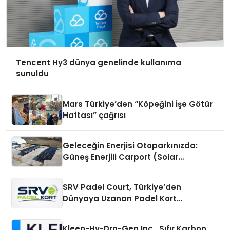
Tencent Hy3 dünya genelinde kullanıma
sunuldu
Mars Türkiye’den “Köpeğini İşe Götür
Haftası” çağrısı
Geleceğin Enerjisi Otoparkınızda:
Güneş Enerjili Carport (Solar
Otopark) Nedir?
SRV Padel Court, Türkiye’den
Dünyaya Uzanan Padel Kort
Üretiminde Güvenin Adresi
Kleen-Hy-Dro-Gen Inc., Sıfır Karbon