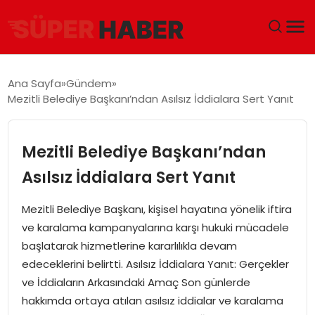
ANA SAYFA
Ana Sayfa
Gündem
Mezitli Belediye Başkanı’ndan Asılsız İddialara Sert Yanıt
GÜNDEM
DÜNYA
Mezitli Belediye Başkanı’ndan
Asılsız İddialara Sert Yanıt
EĞITIM
Mezitli Belediye Başkanı, kişisel hayatına yönelik iftira
EKONOMI
ve karalama kampanyalarına karşı hukuki mücadele
başlatarak hizmetlerine kararlılıkla devam
MAGAZIN
edeceklerini belirtti. Asılsız İddialara Yanıt: Gerçekler
ve İddiaların Arkasındaki Amaç Son günlerde
SAĞLIK
hakkımda ortaya atılan asılsız iddialar ve karalama