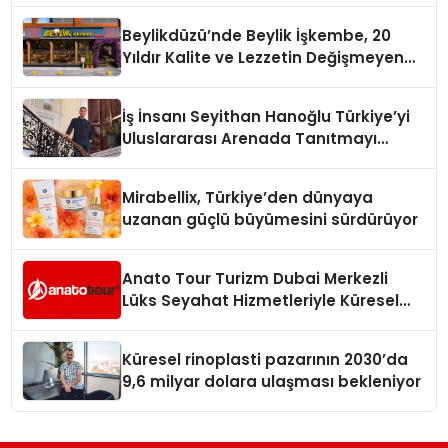
Beylikdüzü’nde Beylik İşkembe, 20
Yıldır Kalite ve Lezzetin Değişmeyen
Adresi
İş İnsanı Seyithan Hanoğlu Türkiye’yi
Uluslararası Arenada Tanıtmayı
Hedefliyor
Mirabellix, Türkiye’den dünyaya
uzanan güçlü büyümesini sürdürüyor
Anato Tour Turizm Dubai Merkezli
Lüks Seyahat Hizmetleriyle Küresel
Turizmde Öne Çıkıyor
Küresel rinoplasti pazarının 2030’da
9,6 milyar dolara ulaşması bekleniyor