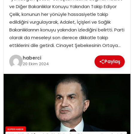
SIYASET
ve Diğer Bakanlıklar Konuyu Yakından Takip Ediyor
Çelik, konunun her yönüyle hassasiyetle takip
SPOR
edildiğini vurgulayarak, Adalet, İçişleri ve Sağlık
Bakanlıklarının konuyu yakından izlediğini belirtti. Parti
TEKNOLOJI
olarak da meseleyi son derece dikkatle takip
ettiklerini dile getirdi. Cinayet Şebekesinin Ortaya…
YAŞAM
haberci
Paylaş
20 Ekim 2024