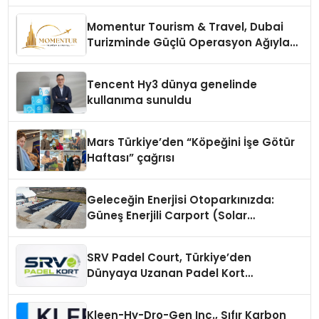
Momentur Tourism & Travel, Dubai
Turizminde Güçlü Operasyon Ağıyla
Fark Yaratıyor
Tencent Hy3 dünya genelinde
kullanıma sunuldu
Mars Türkiye’den “Köpeğini İşe Götür
Haftası” çağrısı
Geleceğin Enerjisi Otoparkınızda:
Güneş Enerjili Carport (Solar
Otopark) Nedir?
SRV Padel Court, Türkiye’den
Dünyaya Uzanan Padel Kort
Üretiminde Güvenin Adresi
Kleen-Hy-Dro-Gen Inc., Sıfır Karbon