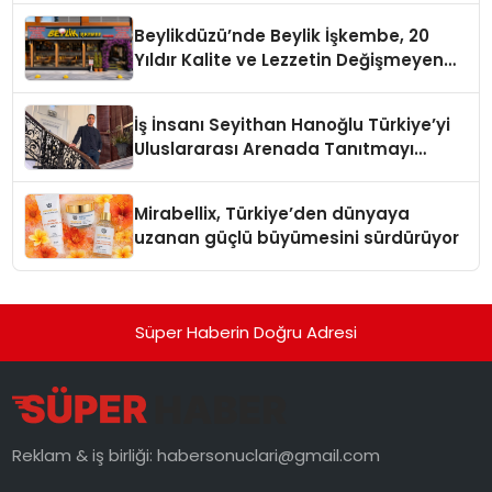
Beylikdüzü’nde Beylik İşkembe, 20
Yıldır Kalite ve Lezzetin Değişmeyen
Adresi
İş İnsanı Seyithan Hanoğlu Türkiye’yi
Uluslararası Arenada Tanıtmayı
Hedefliyor
Mirabellix, Türkiye’den dünyaya
uzanan güçlü büyümesini sürdürüyor
Süper Haberin Doğru Adresi
Reklam & iş birliği:
habersonuclari@gmail.com