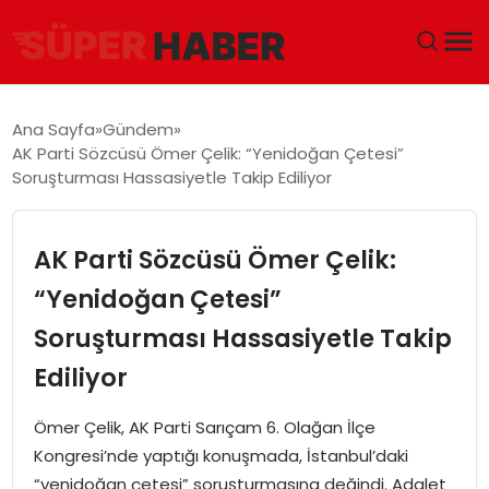
ANA SAYFA
Ana Sayfa
Gündem
AK Parti Sözcüsü Ömer Çelik: “Yenidoğan Çetesi”
GÜNDEM
Soruşturması Hassasiyetle Takip Ediliyor
DÜNYA
AK Parti Sözcüsü Ömer Çelik:
EĞITIM
“Yenidoğan Çetesi”
Soruşturması Hassasiyetle Takip
EKONOMI
Ediliyor
MAGAZIN
Ömer Çelik, AK Parti Sarıçam 6. Olağan İlçe
SAĞLIK
Kongresi’nde yaptığı konuşmada, İstanbul’daki
“yenidoğan çetesi” soruşturmasına değindi. Adalet