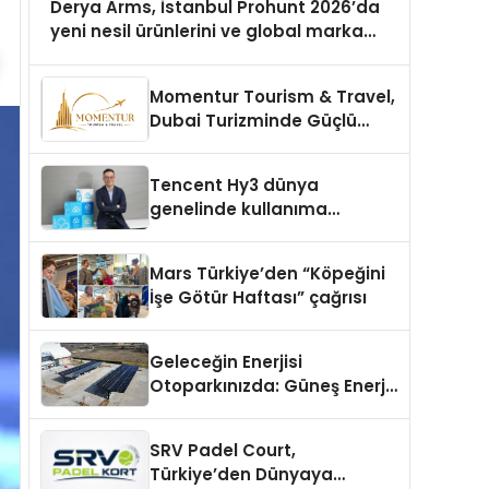
Derya Arms, İstanbul Prohunt 2026’da
yeni nesil ürünlerini ve global marka
vizyonunu sergiledi
Momentur Tourism & Travel,
Dubai Turizminde Güçlü
Operasyon Ağıyla Fark
Yaratıyor
Tencent Hy3 dünya
genelinde kullanıma
sunuldu
Mars Türkiye’den “Köpeğini
İşe Götür Haftası” çağrısı
Geleceğin Enerjisi
Otoparkınızda: Güneş Enerjili
Carport (Solar Otopark)
Nedir?
SRV Padel Court,
Türkiye’den Dünyaya