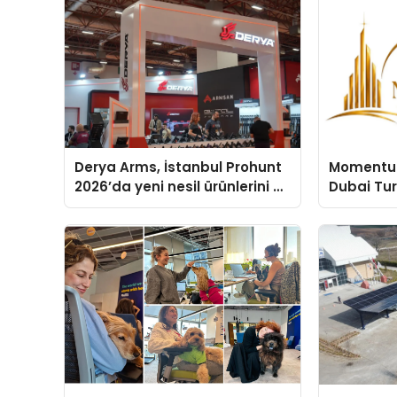
Derya Arms, İstanbul Prohunt
Momentur
2026’da yeni nesil ürünlerini ve
Dubai Tu
global marka vizyonunu
Operasyo
sergiledi
Yaratıyor