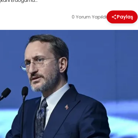
şkanı Erdoğan’la…
0 Yorum Yapıldı
Paylaş