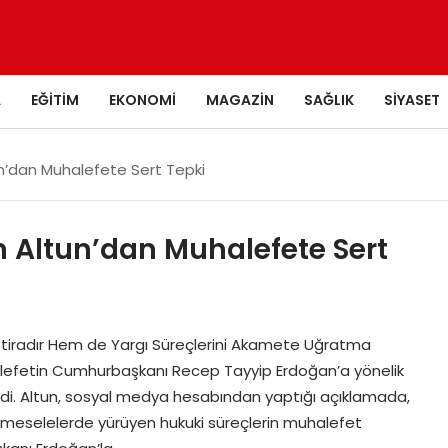
A
EĞITIM
EKONOMI
MAGAZIN
SAĞLIK
SIYASET
un’dan Muhalefete Sert Tepki
in Altun’dan Muhalefete Sert
 İftiradır Hem de Yargı Süreçlerini Akamete Uğratma
halefetin Cumhurbaşkanı Recep Tayyip Erdoğan’a yönelik
erdi. Altun, sosyal medya hesabından yaptığı açıklamada,
ş meselelerde yürüyen hukuki süreçlerin muhalefet