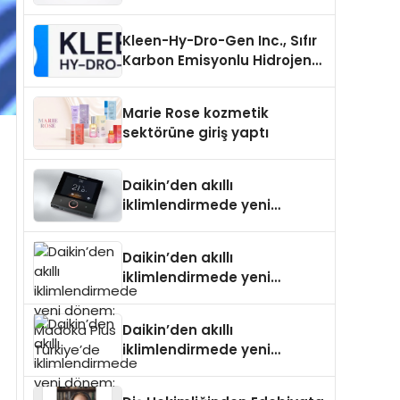
Uzanan Padel Kort
Üretiminde Güvenin Adresi
Kleen-Hy-Dro-Gen Inc., Sıfır
Karbon Emisyonlu Hidrojen
Isıtma Teknolojisinde ISO ve
TSSA Düzenleyici Onaylarını
Marie Rose kozmetik
Aldı
sektörüne giriş yaptı
Daikin’den akıllı
iklimlendirmede yeni
dönem: Madoka Plus
Türkiye’de
Daikin’den akıllı
iklimlendirmede yeni
dönem: Madoka Plus
Türkiye’de
Daikin’den akıllı
iklimlendirmede yeni
dönem: Madoka Plus
Türkiye’de