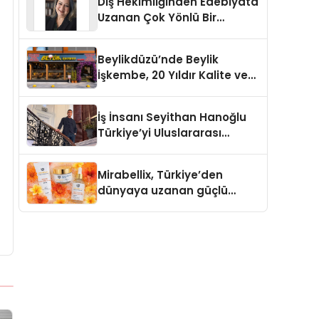
Diş Hekimliğinden Edebiyata
Uzanan Çok Yönlü Bir
Yaşam: Yeşim Şahin Yaman
Beylikdüzü’nde Beylik
İşkembe, 20 Yıldır Kalite ve
Lezzetin Değişmeyen Adresi
İş İnsanı Seyithan Hanoğlu
Türkiye’yi Uluslararası
Arenada Tanıtmayı
Hedefliyor
Mirabellix, Türkiye’den
dünyaya uzanan güçlü
büyümesini sürdürüyor