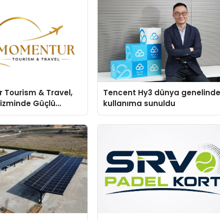
 Tourism & Travel,
Tencent Hy3 dünya genelind
rizminde Güçlü
kullanıma sunuldu
n Ağıyla Fark