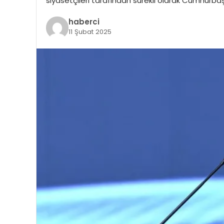
siyasetçileri tarafından sürekli olarak Cumhurba
haberci
11 Şubat 2025