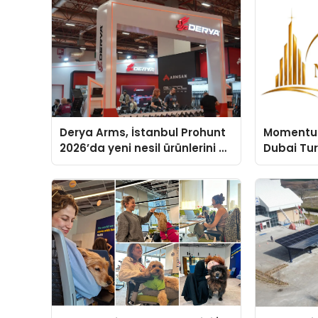
Derya Arms, İstanbul Prohunt
Momentur
2026’da yeni nesil ürünlerini ve
Dubai Tu
global marka vizyonunu
Operasyo
sergiledi
Yaratıyor