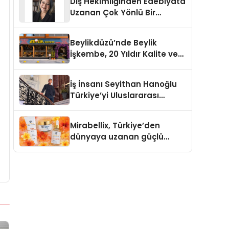
Diş Hekimliğinden Edebiyata
Uzanan Çok Yönlü Bir
Yaşam: Yeşim Şahin Yaman
Beylikdüzü’nde Beylik
İşkembe, 20 Yıldır Kalite ve
Lezzetin Değişmeyen Adresi
İş İnsanı Seyithan Hanoğlu
Türkiye’yi Uluslararası
Arenada Tanıtmayı
Hedefliyor
Mirabellix, Türkiye’den
dünyaya uzanan güçlü
büyümesini sürdürüyor