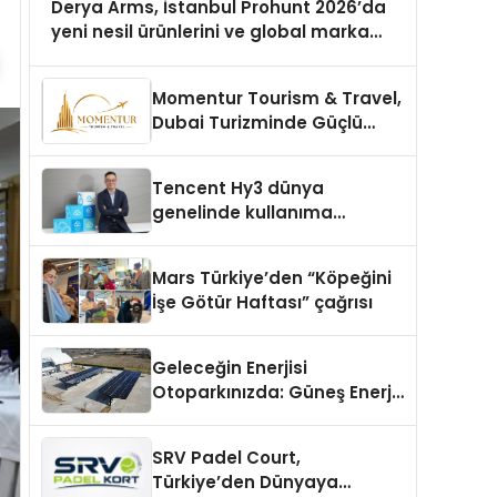
Derya Arms, İstanbul Prohunt 2026’da
yeni nesil ürünlerini ve global marka
vizyonunu sergiledi
Momentur Tourism & Travel,
Dubai Turizminde Güçlü
Operasyon Ağıyla Fark
Yaratıyor
Tencent Hy3 dünya
genelinde kullanıma
sunuldu
Mars Türkiye’den “Köpeğini
İşe Götür Haftası” çağrısı
Geleceğin Enerjisi
Otoparkınızda: Güneş Enerjili
Carport (Solar Otopark)
Nedir?
SRV Padel Court,
Türkiye’den Dünyaya