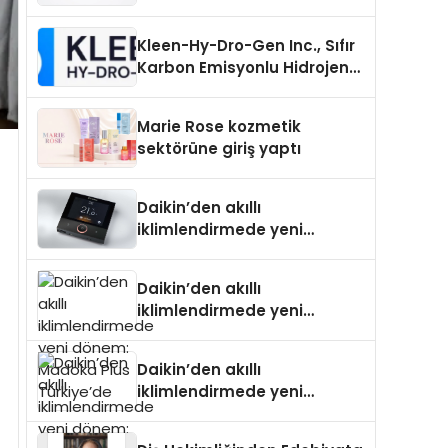
Uzanan Padel Kort
Üretiminde Güvenin Adresi
Kleen-Hy-Dro-Gen Inc., Sıfır
Karbon Emisyonlu Hidrojen
Isıtma Teknolojisinde ISO ve
TSSA Düzenleyici Onaylarını
Marie Rose kozmetik
Aldı
sektörüne giriş yaptı
Daikin’den akıllı
iklimlendirmede yeni
dönem: Madoka Plus
Türkiye’de
Daikin’den akıllı
iklimlendirmede yeni
dönem: Madoka Plus
Türkiye’de
Daikin’den akıllı
iklimlendirmede yeni
dönem: Madoka Plus
Türkiye’de