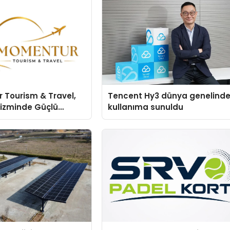
 Tourism & Travel,
Tencent Hy3 dünya genelind
rizminde Güçlü
kullanıma sunuldu
n Ağıyla Fark