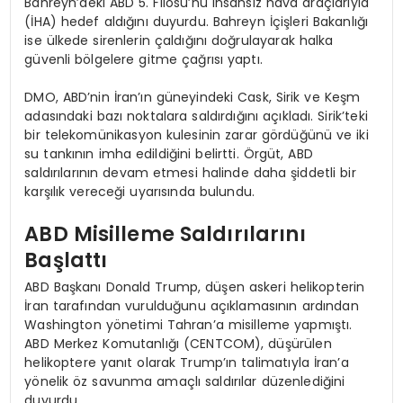
Bahreyn’deki ABD 5. Filosu’nu insansız hava araçlarıyla
(İHA) hedef aldığını duyurdu. Bahreyn İçişleri Bakanlığı
ise ülkede sirenlerin çaldığını doğrulayarak halka
güvenli bölgelere gitme çağrısı yaptı.
DMO, ABD’nin İran’ın güneyindeki Cask, Sirik ve Keşm
adasındaki bazı noktalara saldırdığını açıkladı. Sirik’teki
bir telekomünikasyon kulesinin zarar gördüğünü ve iki
su tankının imha edildiğini belirtti. Örgüt, ABD
saldırılarının devam etmesi halinde daha şiddetli bir
karşılık vereceği uyarısında bulundu.
ABD Misilleme Saldırılarını
Başlattı
ABD Başkanı Donald Trump, düşen askeri helikopterin
İran tarafından vurulduğunu açıklamasının ardından
Washington yönetimi Tahran’a misilleme yapmıştı.
ABD Merkez Komutanlığı (CENTCOM), düşürülen
helikoptere yanıt olarak Trump’ın talimatıyla İran’a
yönelik öz savunma amaçlı saldırılar düzenlediğini
duyurdu.