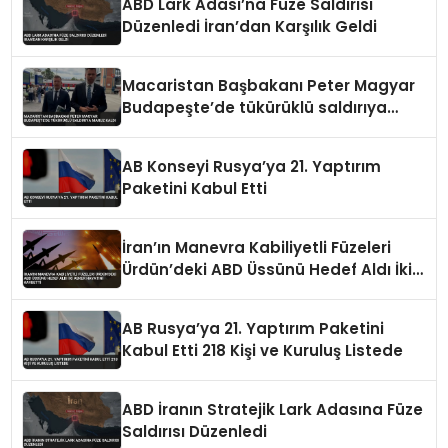
ABD Lark Adası’na Füze Saldırısı
Düzenledi İran’dan Karşılık Geldi
Macaristan Başbakanı Peter Magyar
Budapeşte’de tükürüklü saldırıya
maruz kaldı
AB Konseyi Rusya’ya 21. Yaptırım
Paketini Kabul Etti
İran’ın Manevra Kabiliyetli Füzeleri
Ürdün’deki ABD Üssünü Hedef Aldı İki
Asker Hayatını Kaybetti
AB Rusya’ya 21. Yaptırım Paketini
Kabul Etti 218 Kişi ve Kuruluş Listede
ABD İranın Stratejik Lark Adasına Füze
Saldırısı Düzenledi