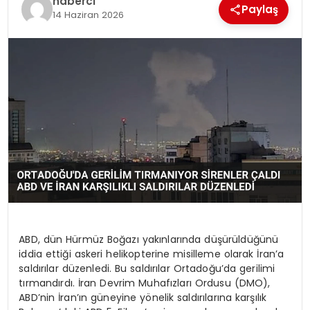
haberci
Paylaş
SIYASET
14 Haziran 2026
SPOR
TEKNOLOJI
YAŞAM
ABD, dün Hürmüz Boğazı yakınlarında düşürüldüğünü
iddia ettiği askeri helikopterine misilleme olarak İran’a
saldırılar düzenledi. Bu saldırılar Ortadoğu’da gerilimi
tırmandırdı. İran Devrim Muhafızları Ordusu (DMO),
ABD’nin İran’ın güneyine yönelik saldırılarına karşılık