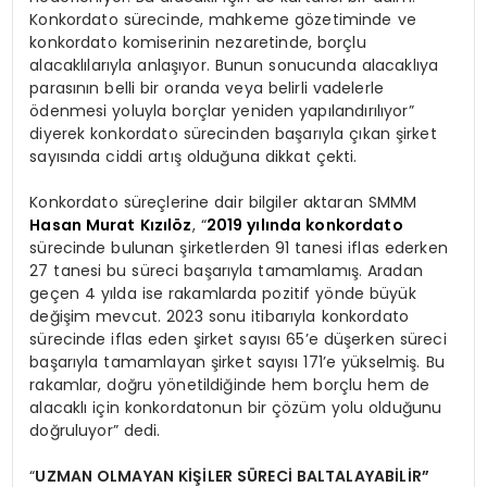
Konkordato sürecinde, mahkeme gözetiminde ve
konkordato komiserinin nezaretinde, borçlu
alacaklılarıyla anlaşıyor. Bunun sonucunda alacaklıya
parasının belli bir oranda veya belirli vadelerle
ödenmesi yoluyla borçlar yeniden yapılandırılıyor”
diyerek konkordato sürecinden başarıyla çıkan şirket
sayısında ciddi artış olduğuna dikkat çekti.
Konkordato süreçlerine dair bilgiler aktaran SMMM
Hasan Murat Kızılöz
, “
2019 yılında konkordato
sürecinde bulunan şirketlerden 91 tanesi iflas ederken
27 tanesi bu süreci başarıyla tamamlamış. Aradan
geçen 4 yılda ise rakamlarda pozitif yönde büyük
değişim mevcut. 2023 sonu itibarıyla konkordato
sürecinde iflas eden şirket sayısı 65’e düşerken süreci
başarıyla tamamlayan şirket sayısı 171’e yükselmiş. Bu
rakamlar, doğru yönetildiğinde hem borçlu hem de
alacaklı için konkordatonun bir çözüm yolu olduğunu
doğruluyor” dedi.
“
UZMAN OLMAYAN KİŞİLER SÜRECİ BALTALAYABİLİR”