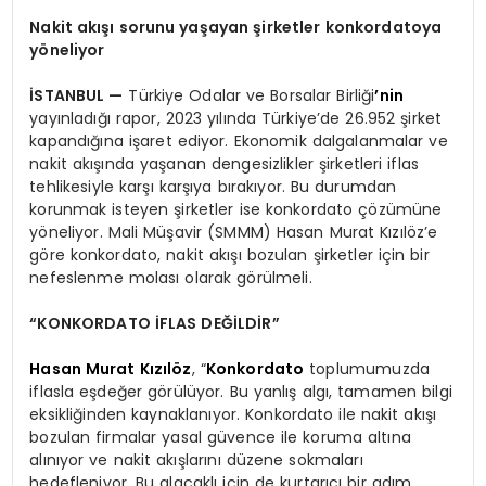
Nakit akışı sorunu yaşayan şirketler konkordatoya
yöneliyor
İSTANBUL —
Türkiye Odalar ve Borsalar Birliği
’
nin
yayınladığı rapor, 2023 yılında Türkiye’de 26.952 şirket
kapandığına işaret ediyor. Ekonomik dalgalanmalar ve
nakit akışında yaşanan dengesizlikler şirketleri iflas
tehlikesiyle karşı karşıya bırakıyor. Bu durumdan
korunmak isteyen şirketler ise konkordato çözümüne
yöneliyor. Mali Müşavir (SMMM) Hasan Murat Kızılöz’e
göre konkordato, nakit akışı bozulan şirketler için bir
nefeslenme molası olarak görülmeli.
“KONKORDATO İFLAS DEĞİLDİR”
Hasan Murat Kızılöz
, “
Konkordato
toplumumuzda
iflasla eşdeğer görülüyor. Bu yanlış algı, tamamen bilgi
eksikliğinden kaynaklanıyor. Konkordato ile nakit akışı
bozulan firmalar yasal güvence ile koruma altına
alınıyor ve nakit akışlarını düzene sokmaları
hedefleniyor. Bu alacaklı için de kurtarıcı bir adım.