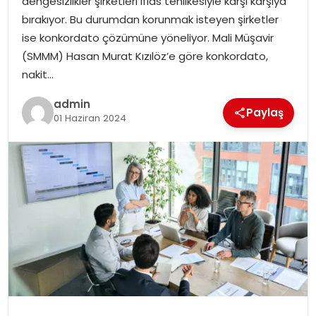
dengesizlikler şirketleri iflas tehlikesiyle karşı karşıya
SIYASET
bırakıyor. Bu durumdan korunmak isteyen şirketler
ise konkordato çözümüne yöneliyor. Mali Müşavir
SPOR
(SMMM) Hasan Murat Kızılöz’e göre konkordato,
nakit…
TEKNOLOJI
admin
Paylaş
01 Haziran 2024
YAŞAM