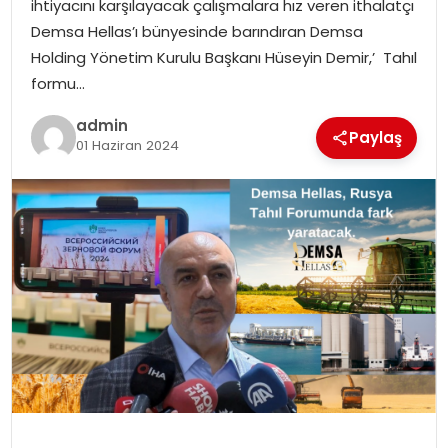
ihtiyacını karşılayacak çalışmalara hız veren ithalatçı
SIYASET
Demsa Hellas’ı bünyesinde barındıran Demsa
Holding Yönetim Kurulu Başkanı Hüseyin Demir,’ Tahıl
SPOR
formu…
TEKNOLOJI
admin
Paylaş
01 Haziran 2024
YAŞAM