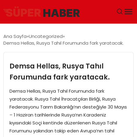
ANA SAYFA
Ana Sayfa
Uncategorized
Demsa Hellas, Rusya Tahıl Forumunda fark yaratacak.
GÜNDEM
DÜNYA
Demsa Hellas, Rusya Tahıl
Forumunda fark yaratacak.
EĞITIM
Demsa Hellas, Rusya Tahıl Forumunda fark
EKONOMI
yaratacak. Rusya Tahıl İhracatçıları Birliği, Rusya
Federasyonu Tarım Bakanlığı’nın desteğiyle 30 Mayıs
MAGAZIN
– 1 Haziran tarihlerinde Rusya’nın Karadeniz
kıyısındaki Soçi kentinde düzenlenen Rusya Tahıl
SAĞLIK
Forumunu yakından takip eden Avrupa’nın tahıl