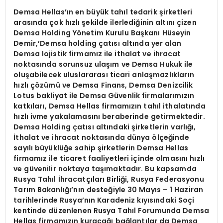
Demsa Hellas’ın en büyük tahıl tedarik şirketleri
arasında çok hızlı şekilde ilerlediğinin altını çizen
Demsa Holding Yönetim Kurulu Başkanı Hüseyin
Demir,’Demsa holding çatısı altında yer alan
Demsa lojistik firmamız ile ithalat ve ihracat
noktasında sorunsuz ulaşım ve Demsa Hukuk ile
oluşabilecek uluslararası ticari anlaşmazlıkların
hızlı çözümü ve Demsa Finans, Demsa Denizcilik
Lotus bakliyat ile Demsa Güvenlik firmalarımızın
katkıları, Demsa Hellas firmamızın tahıl ithalatında
hızlı ivme yakalamasını beraberinde getirmektedir.
Demsa Holding çatısı altındaki şirketlerin varlığı,
İthalat ve ihracat noktasında dünya ölçeğinde
sayılı büyüklüğe sahip şirketlerin Demsa Hellas
firmamız ile ticaret faaliyetleri içinde olmasını hızlı
ve güvenilir noktaya taşımaktadır. Bu kapsamda
Rusya Tahıl İhracatçıları Birliği, Rusya Federasyonu
Tarım Bakanlığı’nın desteğiyle 30 Mayıs – 1 Haziran
tarihlerinde Rusya’nın Karadeniz kıyısındaki Soçi
kentinde düzenlenen Rusya Tahıl Forumunda Demsa
Hellas firmamızın kuracağı bağlantılar da Demsa